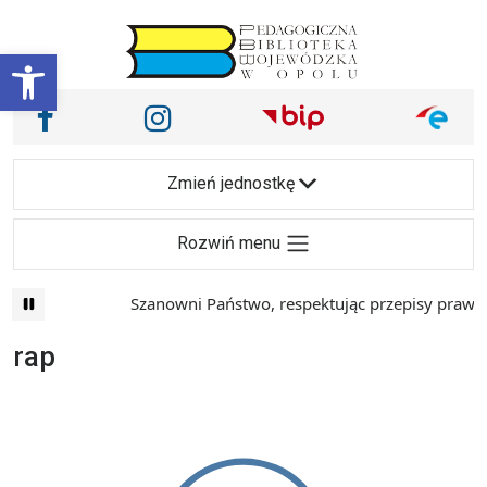
Przejdź do treści
Otwórz pasek narzędzi
Nasze media społecznościowe i inne
Facebook
Instagram
Main Navigation
Zmień jednostkę
Rozwiń menu
Szanowni Państwo, respektując przepisy prawa i
rap