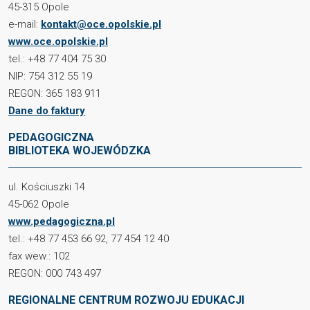
45-315 Opole
e-mail:
kontakt@oce.opolskie.pl
www.oce.opolskie.pl
tel.: +48 77 404 75 30
NIP: 754 312 55 19
REGON: 365 183 911
Dane do faktury
PEDAGOGICZNA
BIBLIOTEKA WOJEWÓDZKA
ul. Kościuszki 14
45-062 Opole
www.pedagogiczna.pl
tel.: +48 77 453 66 92, 77 454 12 40
fax wew.: 102
REGON: 000 743 497
REGIONALNE CENTRUM ROZWOJU EDUKACJI