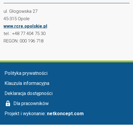
ul. Głogowska 27
45-315 Opole
www.rcre.opolskie.pl
tel.: +48 77 404 75 30
REGON: 000 196 718
Menu stopka
Polityka prywatności
Klauzula informacyjna
Deklaracja dostępności
Dla pracowników
Projekt i wykonanie:
netkoncept.com