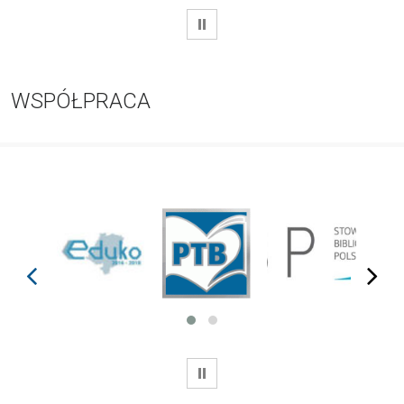
WSTRZYMAJ
WSPÓŁPRACA
prev
next
WSTRZYMAJ