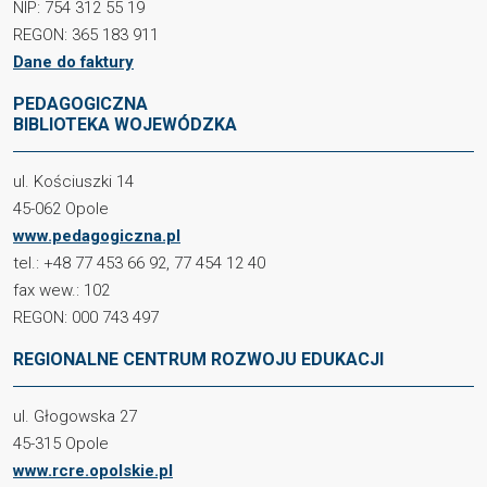
NIP: 754 312 55 19
REGON: 365 183 911
Dane do faktury
PEDAGOGICZNA
BIBLIOTEKA WOJEWÓDZKA
ul. Kościuszki 14
45-062 Opole
www.pedagogiczna.pl
tel.: +48 77 453 66 92, 77 454 12 40
fax wew.: 102
REGON: 000 743 497
REGIONALNE CENTRUM ROZWOJU EDUKACJI
ul. Głogowska 27
45-315 Opole
www.rcre.opolskie.pl