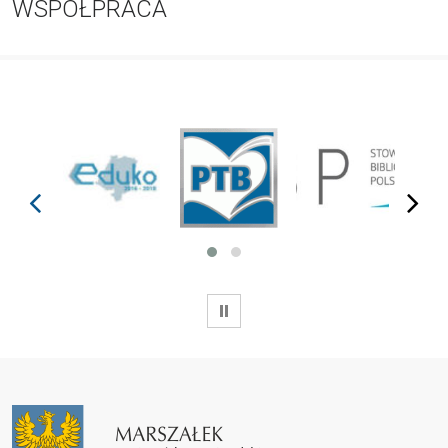
WSPÓŁPRACA
prev
next
WSTRZYMAJ