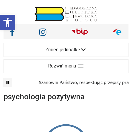
Przejdź do treści
Otwórz pasek narzędzi
Nasze media społecznościowe i inne
Facebook
Instagram
Main Navigation
Zmień jednostkę
Rozwiń menu
Szanowni Państwo, respektując przepisy prawa 
psychologia pozytywna