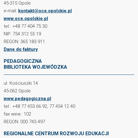
45-315 Opole
e-mail:
kontakt@oce.opolskie.pl
www.oce.opolskie.pl
tel.: +48 77 404 75 30
NIP: 754 312 55 19
REGON: 365 183 911
Dane do faktury
PEDAGOGICZNA
BIBLIOTEKA WOJEWÓDZKA
ul. Kościuszki 14
45-062 Opole
www.pedagogiczna.pl
tel.: +48 77 453 66 92, 77 454 12 40
fax wew.: 102
REGON: 000 743 497
REGIONALNE CENTRUM ROZWOJU EDUKACJI