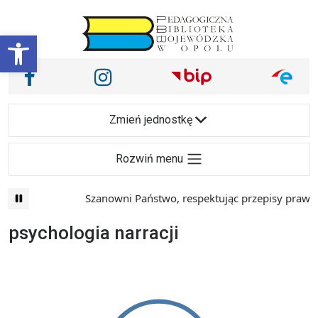
Przejdź do treści
Otwórz pasek narzędzi
Nasze media społecznościowe i inne
Facebook
Instagram
Main Navigation
Zmień jednostkę
Rozwiń menu
Szanowni Państwo, respektując przepisy prawa i
psychologia narracji