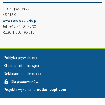
ul. Głogowska 27
45-315 Opole
www.rcre.opolskie.pl
tel.: +48 77 404 75 30
REGON: 000 196 718
Menu stopka
Polityka prywatności
Klauzula informacyjna
Deklaracja dostępności
Dla pracowników
Projekt i wykonanie:
netkoncept.com