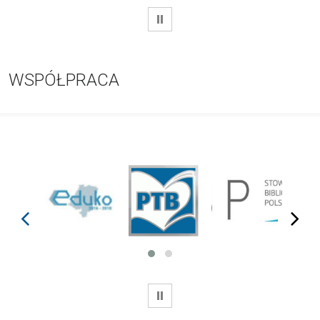
WSTRZYMAJ
WSPÓŁPRACA
prev
next
WSTRZYMAJ