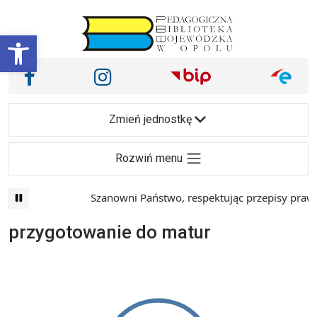
Przejdź do treści
Otwórz pasek narzędzi
Nasze media społecznościowe i inne
Facebook
Instagram
Main Navigation
Zmień jednostkę
Rozwiń menu
Szanowni Państwo, respektując przepisy prawa 
przygotowanie do matur