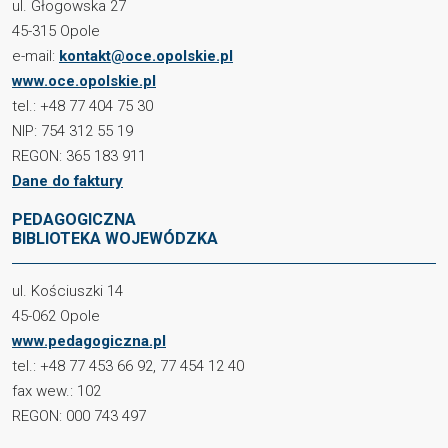
ul. Głogowska 27
45-315 Opole
e-mail:
kontakt@oce.opolskie.pl
www.oce.opolskie.pl
tel.: +48 77 404 75 30
NIP: 754 312 55 19
REGON: 365 183 911
Dane do faktury
PEDAGOGICZNA
BIBLIOTEKA WOJEWÓDZKA
ul. Kościuszki 14
45-062 Opole
www.pedagogiczna.pl
tel.: +48 77 453 66 92, 77 454 12 40
fax wew.: 102
REGON: 000 743 497