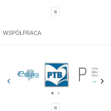
WSTRZYMAJ
WSPÓŁPRACA
prev
next
WSTRZYMAJ