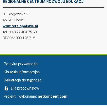
REGIONALNE CENTRUM ROZWOJU EDUKACJI
ul. Głogowska 27
45-315 Opole
www.rcre.opolskie.pl
tel.: +48 77 404 75 30
REGON: 000 196 718
Menu stopka
Polityka prywatności
Klauzula informacyjna
Deklaracja dostępności
Dla pracowników
Projekt i wykonanie:
netkoncept.com