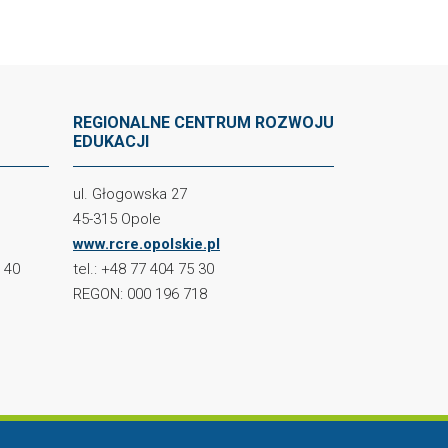
REGIONALNE CENTRUM ROZWOJU
EDUKACJI
ul. Głogowska 27
45-315 Opole
www.rcre.opolskie.pl
2 40
tel.: +48 77 404 75 30
REGON: 000 196 718