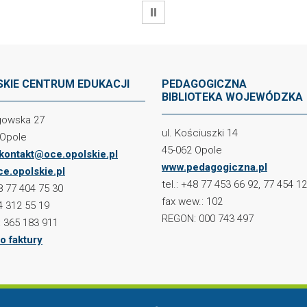
WSTRZYMAJ
KIE CENTRUM EDUKACJI
PEDAGOGICZNA
BIBLIOTEKA WOJEWÓDZKA
ogowska 27
ul. Kościuszki 14
 Opole
45-062 Opole
kontakt@oce.opolskie.pl
www.pedagogiczna.pl
e.opolskie.pl
tel.: +48 77 453 66 92, 77 454 1
48 77 404 75 30
fax wew.: 102
4 312 55 19
REGON: 000 743 497
 365 183 911
o faktury