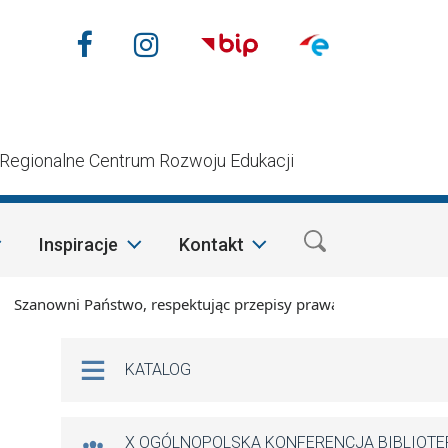
Nasze media społecznościow
Facebook
Instagram
n
Regionalne Centrum Rozwoju Edukacji
Inspiracje
Kontakt
anowni Państwo, respektując przepisy prawa i mając na względ
Na skróty
KATALOG
X OGÓLNOPOLSKA KONFERENCJA BIBLIOT