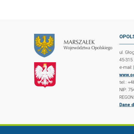
OPOLS
ul. Gł
45-315
e-mail:
www.oc
tel.: +
NIP: 75
REGON:
Dane d