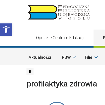
Przejdź do treści
Otwórz pasek narzędzi
Opolskie Centrum Edukacji
P
Aktualności
PBW
Filie
profilaktyka zdrowia