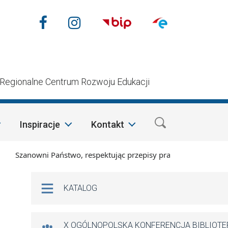
Nasze media społecznościow
Facebook
Instagram
n
Regionalne Centrum Rozwoju Edukacji
Inspiracje
Kontakt
Szanowni Państwo, respektując przepisy prawa i mając na wzgl
Na skróty
KATALOG
X OGÓLNOPOLSKA KONFERENCJA BIBLIOT