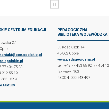
WSTRZYMAJ
KIE CENTRUM EDUKACJI
PEDAGOGICZNA
BIBLIOTEKA WOJEWÓDZKA
ogowska 27
ul. Kościuszki 14
 Opole
45-062 Opole
kontakt@oce.opolskie.pl
www.pedagogiczna.pl
e.opolskie.pl
tel.: +48 77 453 66 92, 77 454 1
48 77 404 75 30
fax wew.: 102
4 312 55 19
REGON: 000 743 497
 365 183 911
o faktury