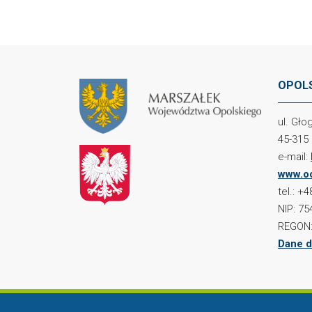
OPOLS
ul. Gł
45-315
e-mail:
www.oc
tel.: +
NIP: 75
REGON:
Dane d