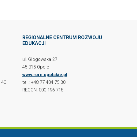
REGIONALNE CENTRUM ROZWOJU
EDUKACJI
ul. Głogowska 27
45-315 Opole
www.rcre.opolskie.pl
2 40
tel.: +48 77 404 75 30
REGON: 000 196 718