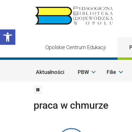
Przejdź do treści
Otwórz pasek narzędzi
Opolskie Centrum Edukacji
P
Aktualności
PBW
Filie
praca w chmurze