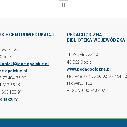
WSTRZYMAJ
KIE CENTRUM EDUKACJI
PEDAGOGICZNA
BIBLIOTEKA WOJEWÓDZKA
ogowska 27
ul. Kościuszki 14
 Opole
45-062 Opole
kontakt@oce.opolskie.pl
www.pedagogiczna.pl
e.opolskie.pl
tel.: +48 77 453 66 92, 77 454 1
48 77 404 75 30
fax wew.: 102
4 312 55 19
REGON: 000 743 497
 365 183 911
o faktury