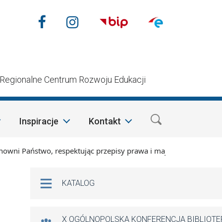
Nasze media społecznościow
Facebook
Instagram
n
Regionalne Centrum Rozwoju Edukacji
Inspiracje
Kontakt
i Państwo, respektując przepisy prawa i mając na względzie s
Na skróty
KATALOG
X OGÓLNOPOLSKA KONFERENCJA BIBLIOT