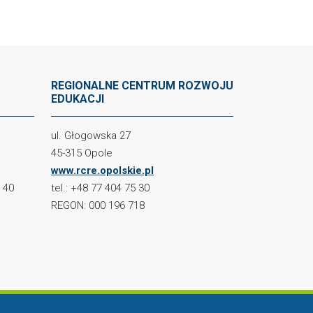
REGIONALNE CENTRUM ROZWOJU
EDUKACJI
ul. Głogowska 27
45-315 Opole
www.rcre.opolskie.pl
2 40
tel.: +48 77 404 75 30
REGON: 000 196 718