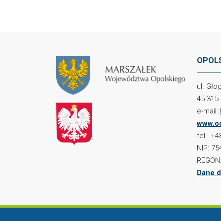
OPOLS
ul. Gł
45-315
e-mail:
www.oc
tel.: +
NIP: 75
REGON:
Dane d