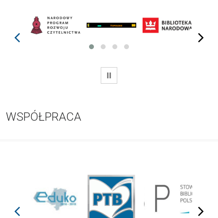
prev
next
WSTRZYMAJ
WSPÓŁPRACA
prev
next