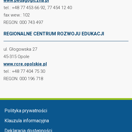
www.pedagogiczna.pl
tel.: +48 77 453 66 92, 77 454 12 40
fax wew.: 102
REGON: 000 743 497
REGIONALNE CENTRUM ROZWOJU EDUKACJI
ul. Głogowska 27
45-315 Opole
www.rcre.opolskie.pl
tel.: +48 77 404 75 30
REGON: 000 196 718
Menu stopka
Polityka prywatności
Klauzula informacyjna
Deklaracja dostępności