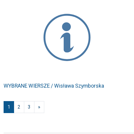
WYBRANE WIERSZE / Wisława Szymborska
Nawigacja po wpisach
1
2
3
»