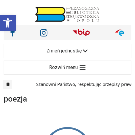
Przejdź do treści
Otwórz pasek narzędzi
Nasze media społecznościowe i inne
Facebook
Instagram
Main Navigation
Zmień jednostkę
Rozwiń menu
Szanowni Państwo, respektując przepisy prawa i m
poezja