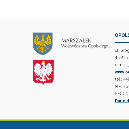
OPOLS
ul. Gł
45-315
e-mail:
www.oc
tel.: +
NIP: 75
REGON:
Dane d