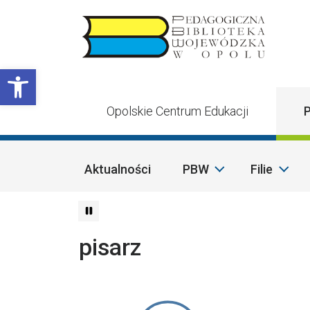
Przejdź do treści
Otwórz pasek narzędzi
Opolskie Centrum Edukacji
P
Aktualności
PBW
Filie
pisarz