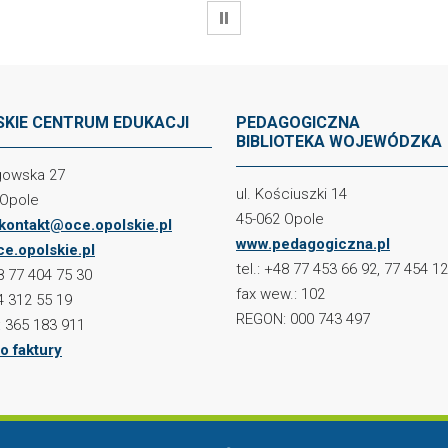
WSTRZYMAJ
KIE CENTRUM EDUKACJI
PEDAGOGICZNA
BIBLIOTEKA WOJEWÓDZKA
ogowska 27
ul. Kościuszki 14
 Opole
45-062 Opole
kontakt@oce.opolskie.pl
www.pedagogiczna.pl
e.opolskie.pl
tel.: +48 77 453 66 92, 77 454 1
48 77 404 75 30
fax wew.: 102
4 312 55 19
REGON: 000 743 497
 365 183 911
o faktury