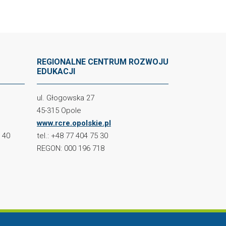
REGIONALNE CENTRUM ROZWOJU
EDUKACJI
ul. Głogowska 27
45-315 Opole
www.rcre.opolskie.pl
2 40
tel.: +48 77 404 75 30
REGON: 000 196 718