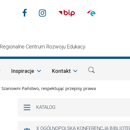
Nasze media społecznościow
Facebook
Instagram
n
Regionalne Centrum Rozwoju Edukacji
Inspiracje
Kontakt
nowni Państwo, respektując przepisy prawa i mając na względz
Na skróty
KATALOG
X OGÓLNOPOLSKA KONFERENCJA BIBLIOT