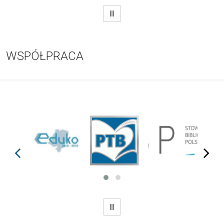
WSTRZYMAJ
WSPÓŁPRACA
prev
next
WSTRZYMAJ