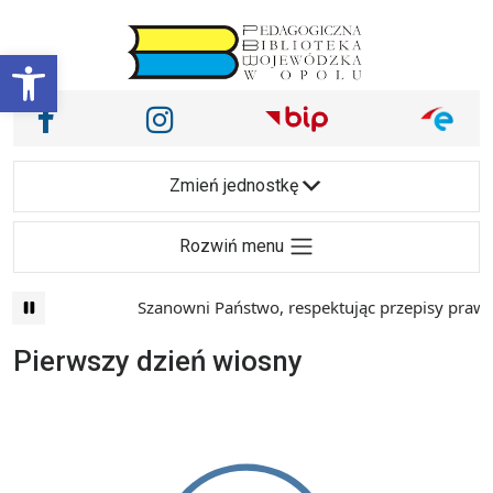
Przejdź do treści
Otwórz pasek narzędzi
Nasze media społecznościowe i inne
Facebook
Instagram
Main Navigation
Zmień jednostkę
Rozwiń menu
Szanowni Państwo, respektując przepisy prawa 
Pierwszy dzień wiosny