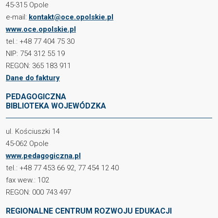
45-315 Opole
e-mail:
kontakt@oce.opolskie.pl
www.oce.opolskie.pl
tel.: +48 77 404 75 30
NIP: 754 312 55 19
REGON: 365 183 911
Dane do faktury
PEDAGOGICZNA
BIBLIOTEKA WOJEWÓDZKA
ul. Kościuszki 14
45-062 Opole
www.pedagogiczna.pl
tel.: +48 77 453 66 92, 77 454 12 40
fax wew.: 102
REGON: 000 743 497
REGIONALNE CENTRUM ROZWOJU EDUKACJI