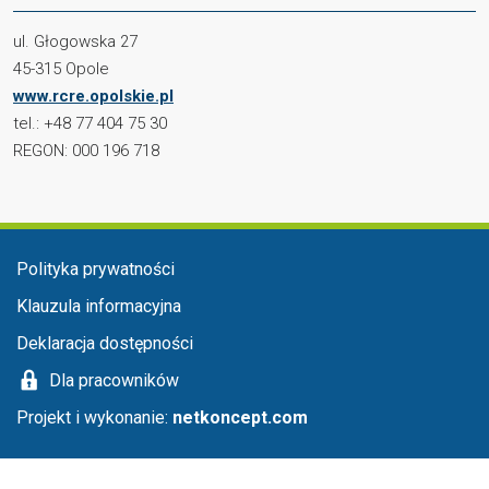
ul. Głogowska 27
45-315 Opole
www.rcre.opolskie.pl
tel.: +48 77 404 75 30
REGON: 000 196 718
Menu stopka
Polityka prywatności
Klauzula informacyjna
Deklaracja dostępności
Dla pracowników
Projekt i wykonanie:
netkoncept.com