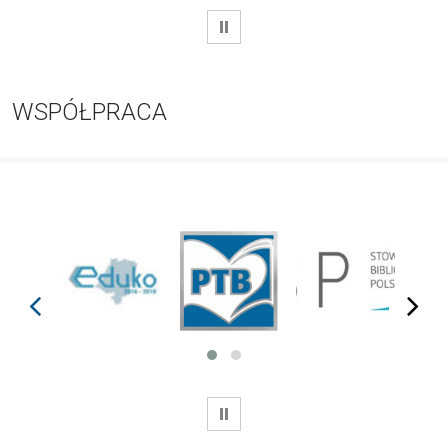
WSTRZYMAJ
WSPÓŁPRACA
prev
next
WSTRZYMAJ