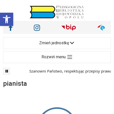
Przejdź do treści
Otwórz pasek narzędzi
Nasze media społecznościowe i inne
Facebook
Instagram
Main Navigation
Zmień jednostkę
Rozwiń menu
Szanowni Państwo, respektując przepisy prawa i 
pianista