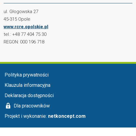
ul. Głogowska 27
45-315 Opole
www.rcre.opolskie.pl
tel.: +48 77 404 75 30
REGON: 000 196 718
Menu stopka
Polityka prywatności
Klauzula informacyjna
Deklaracja dostępności
Dla pracowników
Projekt i wykonanie:
netkoncept.com