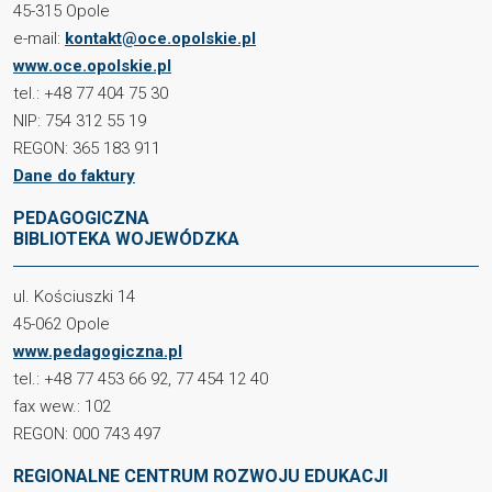
45-315 Opole
e-mail:
kontakt@oce.opolskie.pl
www.oce.opolskie.pl
tel.: +48 77 404 75 30
NIP: 754 312 55 19
REGON: 365 183 911
Dane do faktury
PEDAGOGICZNA
BIBLIOTEKA WOJEWÓDZKA
ul. Kościuszki 14
45-062 Opole
www.pedagogiczna.pl
tel.: +48 77 453 66 92, 77 454 12 40
fax wew.: 102
REGON: 000 743 497
REGIONALNE CENTRUM ROZWOJU EDUKACJI