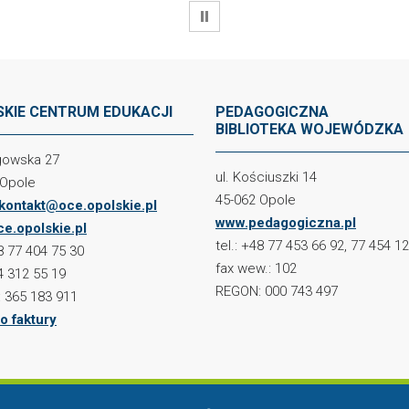
WSTRZYMAJ
KIE CENTRUM EDUKACJI
PEDAGOGICZNA
BIBLIOTEKA WOJEWÓDZKA
ogowska 27
ul. Kościuszki 14
 Opole
45-062 Opole
kontakt@oce.opolskie.pl
www.pedagogiczna.pl
e.opolskie.pl
tel.: +48 77 453 66 92, 77 454 1
48 77 404 75 30
fax wew.: 102
4 312 55 19
REGON: 000 743 497
 365 183 911
o faktury