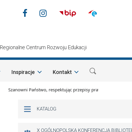
Nasze media społecznościow
Facebook
Instagram
n
Regionalne Centrum Rozwoju Edukacji
Inspiracje
Kontakt
Szanowni Państwo, respektując przepisy prawa i mając na wzgl
Na skróty
KATALOG
X OGÓLNOPOLSKA KONFERENCJA BIBLIOT