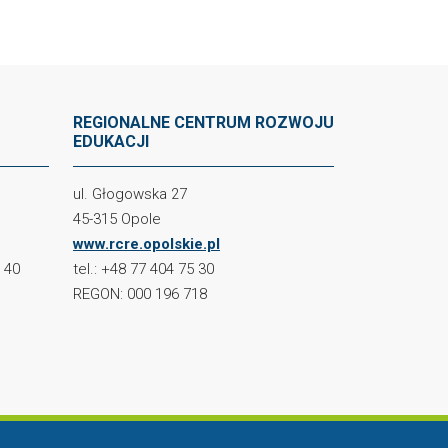
REGIONALNE CENTRUM ROZWOJU
EDUKACJI
ul. Głogowska 27
45-315 Opole
www.rcre.opolskie.pl
2 40
tel.: +48 77 404 75 30
REGON: 000 196 718