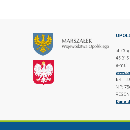
OPOLS
ul. Gł
45-315
e-mail:
www.oc
tel.: +
NIP: 75
REGON:
Dane d