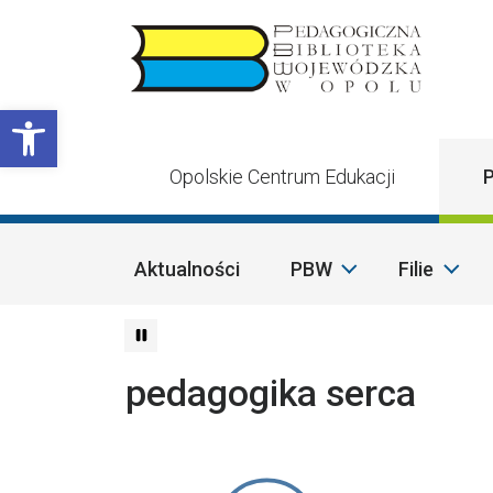
Przejdź do treści
Otwórz pasek narzędzi
Opolskie Centrum Edukacji
P
Aktualności
PBW
Filie
pedagogika serca