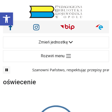
Przejdź do treści
Otwórz pasek narzędzi
Nasze media społecznościowe i inne
Facebook
Instagram
Main Navigation
Zmień jednostkę
Rozwiń menu
Szanowni Państwo, respektując przepisy prawa 
oświecenie