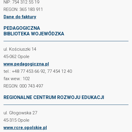
NIP: 754 312 55 19
REGON: 365 183 911
Dane do faktury
PEDAGOGICZNA
BIBLIOTEKA WOJEWÓDZKA
ul. Kościuszki 14
45-062 Opole
www.pedagogiczna.pl
tel.: +48 77 453 66 92, 77 454 12 40
fax wew.: 102
REGON: 000 743 497
REGIONALNE CENTRUM ROZWOJU EDUKACJI
ul. Głogowska 27
45-315 Opole
www.rcre.opolskie.pl