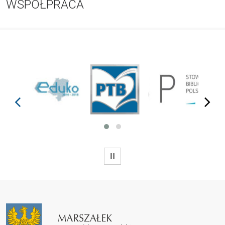
WSPÓŁPRACA
prev
next
WSTRZYMAJ