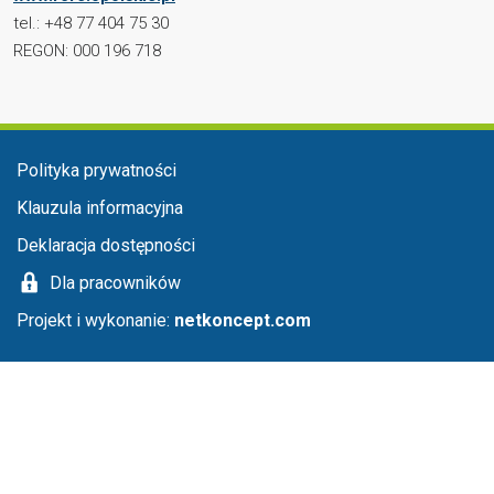
tel.: +48 77 404 75 30
REGON: 000 196 718
Menu stopka
Polityka prywatności
Klauzula informacyjna
Deklaracja dostępności
Dla pracowników
Projekt i wykonanie:
netkoncept.com