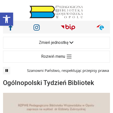
Przejdź do treści
Otwórz pasek narzędzi
Nasze media społecznościowe i inne
Facebook
Instagram
Main Navigation
Zmień jednostkę
Rozwiń menu
Szanowni Państwo, respektując przepisy prawa i ma
Ogólnopolski Tydzień Bibliotek