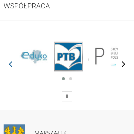
WSPÓŁPRACA
prev
next
WSTRZYMAJ