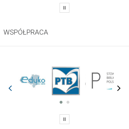
WSTRZYMAJ
WSPÓŁPRACA
prev
next
WSTRZYMAJ