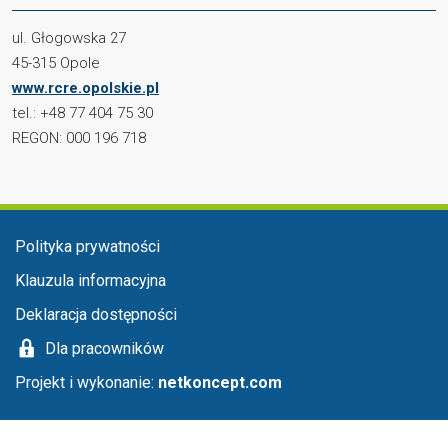
ul. Głogowska 27
45-315 Opole
www.rcre.opolskie.pl
tel.: +48 77 404 75 30
REGON: 000 196 718
Menu stopka
Polityka prywatności
Klauzula informacyjna
Deklaracja dostępności
Dla pracowników
Projekt i wykonanie:
netkoncept.com