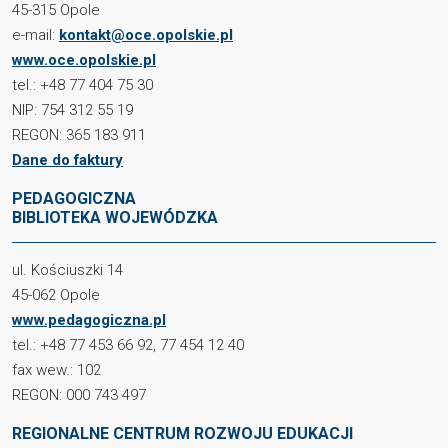
45-315 Opole
e-mail:
kontakt@oce.opolskie.pl
www.oce.opolskie.pl
tel.: +48 77 404 75 30
NIP: 754 312 55 19
REGON: 365 183 911
Dane do faktury
PEDAGOGICZNA
BIBLIOTEKA WOJEWÓDZKA
ul. Kościuszki 14
45-062 Opole
www.pedagogiczna.pl
tel.: +48 77 453 66 92, 77 454 12 40
fax wew.: 102
REGON: 000 743 497
REGIONALNE CENTRUM ROZWOJU EDUKACJI