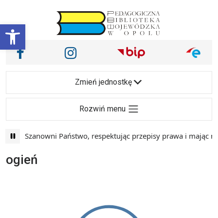
Przejdź do treści
Otwórz pasek narzędzi
Nasze media społecznościowe i inne
Facebook
Instagram
Main Navigation
Zmień jednostkę
Rozwiń menu
Szanowni Państwo, respektując przepisy prawa i mając na
ogień