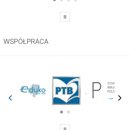
WSTRZYMAJ
WSPÓŁPRACA
prev
next
WSTRZYMAJ