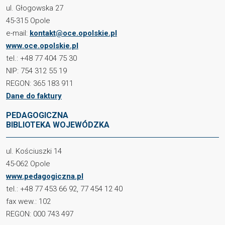
ul. Głogowska 27
45-315 Opole
e-mail:
kontakt@oce.opolskie.pl
www.oce.opolskie.pl
tel.: +48 77 404 75 30
NIP: 754 312 55 19
REGON: 365 183 911
Dane do faktury
PEDAGOGICZNA
BIBLIOTEKA WOJEWÓDZKA
ul. Kościuszki 14
45-062 Opole
www.pedagogiczna.pl
tel.: +48 77 453 66 92, 77 454 12 40
fax wew.: 102
REGON: 000 743 497