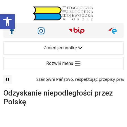
Przejdź do treści
Otwórz pasek narzędzi
Nasze media społecznościowe i inne
Facebook
Instagram
Main Navigation
Zmień jednostkę
Rozwiń menu
Szanowni Państwo, respektując przepisy prawa 
Odzyskanie niepodległości przez
Polskę