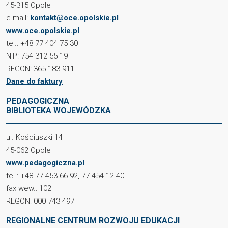
45-315 Opole
e-mail:
kontakt@oce.opolskie.pl
www.oce.opolskie.pl
tel.: +48 77 404 75 30
NIP: 754 312 55 19
REGON: 365 183 911
Dane do faktury
PEDAGOGICZNA
BIBLIOTEKA WOJEWÓDZKA
ul. Kościuszki 14
45-062 Opole
www.pedagogiczna.pl
tel.: +48 77 453 66 92, 77 454 12 40
fax wew.: 102
REGON: 000 743 497
REGIONALNE CENTRUM ROZWOJU EDUKACJI