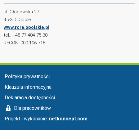
ul. Głogowska 27
45-315 Opole
www.rcre.opolskie.pl
tel.: +48 77 404 75 30
REGON: 000 196 718
Menu stopka
Polityka prywatności
Klauzula informacyjna
Deklaracja dostępności
Dla pracowników
Projekt i wykonanie:
netkoncept.com