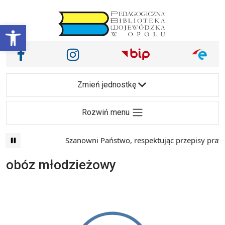
Przejdź do treści
Otwórz pasek narzędzi
Nasze media społecznościowe i inne
Facebook
Instagram
Main Navigation
Zmień jednostkę
Rozwiń menu
Szanowni Państwo, respektując przepisy prawa 
obóz młodzieżowy