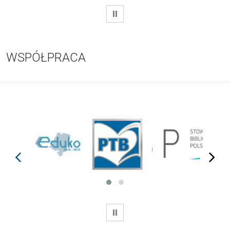
WSTRZYMAJ
WSPÓŁPRACA
prev
next
WSTRZYMAJ