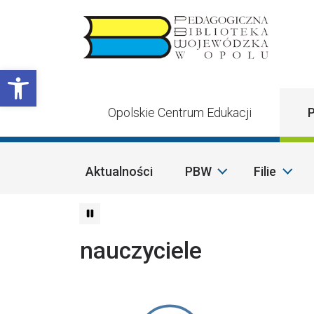
Przejdź do treści
Otwórz pasek narzędzi
Opolskie Centrum Edukacji
P
Aktualności
PBW
Filie
nauczyciele