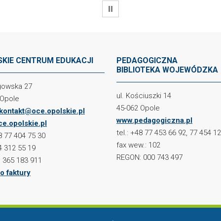
WSTRZYMAJ
KIE CENTRUM EDUKACJI
PEDAGOGICZNA
BIBLIOTEKA WOJEWÓDZKA
ogowska 27
ul. Kościuszki 14
 Opole
45-062 Opole
kontakt@oce.opolskie.pl
www.pedagogiczna.pl
e.opolskie.pl
tel.: +48 77 453 66 92, 77 454 1
48 77 404 75 30
fax wew.: 102
4 312 55 19
REGON: 000 743 497
 365 183 911
o faktury