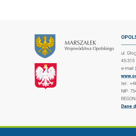
OPOLS
ul. Gł
45-315
e-mail:
www.oc
tel.: +
NIP: 75
REGON:
Dane d