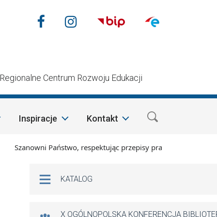
Nasze media społecznościow
Facebook
Instagram
n
Regionalne Centrum Rozwoju Edukacji
Inspiracje
Kontakt
Szanowni Państwo, respektując przepisy prawa i mając na wzgl
Na skróty
KATALOG
X OGÓLNOPOLSKA KONFERENCJA BIBLIOT