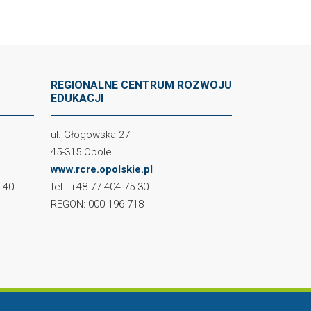
REGIONALNE CENTRUM ROZWOJU
EDUKACJI
ul. Głogowska 27
45-315 Opole
www.rcre.opolskie.pl
2 40
tel.: +48 77 404 75 30
REGON: 000 196 718