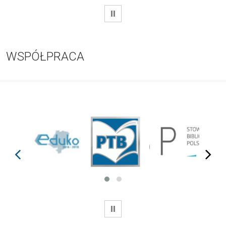
WSTRZYMAJ
WSPÓŁPRACA
prev
next
WSTRZYMAJ