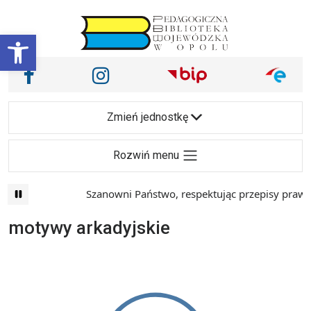
Przejdź do treści
Otwórz pasek narzędzi
Nasze media społecznościowe i inne
Facebook
Instagram
Main Navigation
Zmień jednostkę
Rozwiń menu
Szanowni Państwo, respektując przepisy prawa 
motywy arkadyjskie