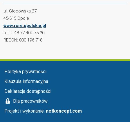
ul. Głogowska 27
45-315 Opole
www.rcre.opolskie.pl
tel.: +48 77 404 75 30
REGON: 000 196 718
Menu stopka
Polityka prywatności
Klauzula informacyjna
Deklaracja dostępności
Dla pracowników
Projekt i wykonanie:
netkoncept.com