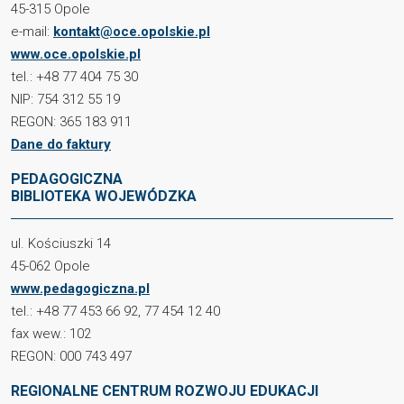
45-315 Opole
e-mail:
kontakt@oce.opolskie.pl
www.oce.opolskie.pl
tel.: +48 77 404 75 30
NIP: 754 312 55 19
REGON: 365 183 911
Dane do faktury
PEDAGOGICZNA
BIBLIOTEKA WOJEWÓDZKA
ul. Kościuszki 14
45-062 Opole
www.pedagogiczna.pl
tel.: +48 77 453 66 92, 77 454 12 40
fax wew.: 102
REGON: 000 743 497
REGIONALNE CENTRUM ROZWOJU EDUKACJI