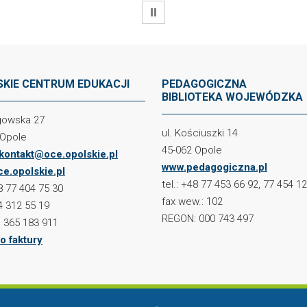
WSTRZYMAJ
KIE CENTRUM EDUKACJI
PEDAGOGICZNA
BIBLIOTEKA WOJEWÓDZKA
ogowska 27
ul. Kościuszki 14
 Opole
45-062 Opole
kontakt@oce.opolskie.pl
www.pedagogiczna.pl
e.opolskie.pl
tel.: +48 77 453 66 92, 77 454 1
48 77 404 75 30
fax wew.: 102
4 312 55 19
REGON: 000 743 497
 365 183 911
o faktury