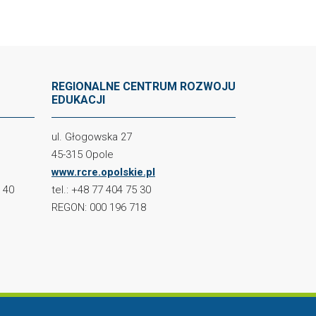
REGIONALNE CENTRUM ROZWOJU
EDUKACJI
ul. Głogowska 27
45-315 Opole
www.rcre.opolskie.pl
2 40
tel.: +48 77 404 75 30
REGON: 000 196 718