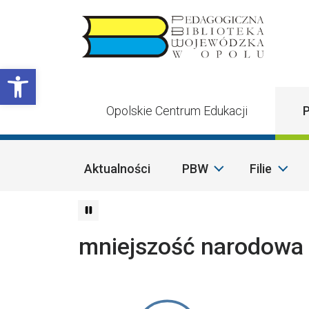
Przejdź do treści
Otwórz pasek narzędzi
Opolskie Centrum Edukacji
P
Aktualności
PBW
Filie
mniejszość narodowa