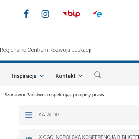
Nasze media społecznościow
Facebook
Instagram
n
Regionalne Centrum Rozwoju Edukacji
Inspiracje
Kontakt
anowni Państwo, respektując przepisy prawa i mając na względ
Na skróty
KATALOG
X OGÓLNOPOLSKA KONFERENCJA BIBLIOT