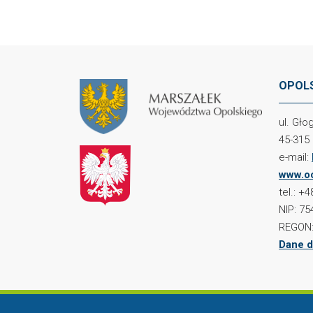
OPOLS
ul. Gł
45-315
e-mail:
www.oc
tel.: +
NIP: 75
REGON:
Dane d