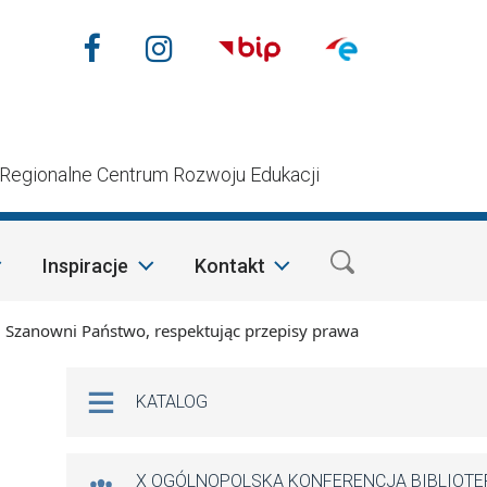
Nasze media społecznościow
Facebook
Instagram
n
Regionalne Centrum Rozwoju Edukacji
Inspiracje
Kontakt
nowni Państwo, respektując przepisy prawa i mając na względz
Na skróty
KATALOG
X OGÓLNOPOLSKA KONFERENCJA BIBLIOT