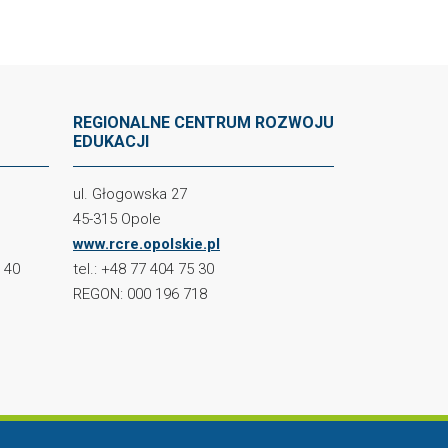
REGIONALNE CENTRUM ROZWOJU
EDUKACJI
ul. Głogowska 27
45-315 Opole
www.rcre.opolskie.pl
2 40
tel.: +48 77 404 75 30
REGON: 000 196 718