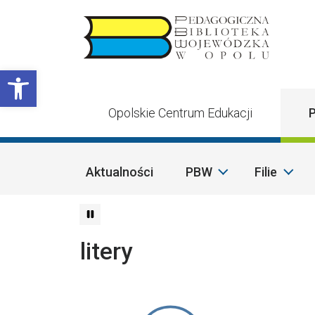
Przejdź do treści
Otwórz pasek narzędzi
Opolskie Centrum Edukacji
P
Aktualności
PBW
Filie
litery