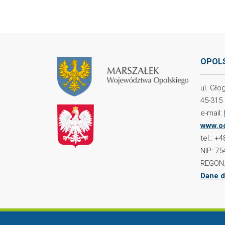
OPOLS
ul. Gł
45-315
e-mail:
www.oc
tel.: +
NIP: 75
REGON:
Dane d