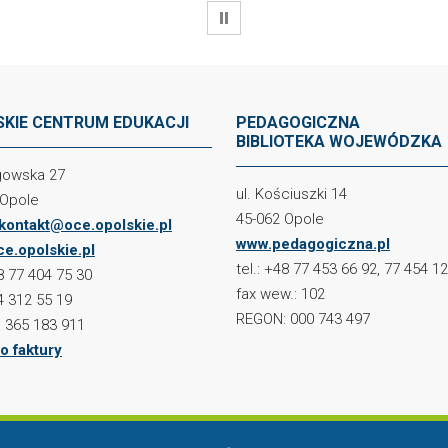
WSTRZYMAJ
KIE CENTRUM EDUKACJI
PEDAGOGICZNA
BIBLIOTEKA WOJEWÓDZKA
ogowska 27
ul. Kościuszki 14
 Opole
45-062 Opole
kontakt@oce.opolskie.pl
www.pedagogiczna.pl
e.opolskie.pl
tel.: +48 77 453 66 92, 77 454 1
48 77 404 75 30
fax wew.: 102
4 312 55 19
REGON: 000 743 497
 365 183 911
o faktury