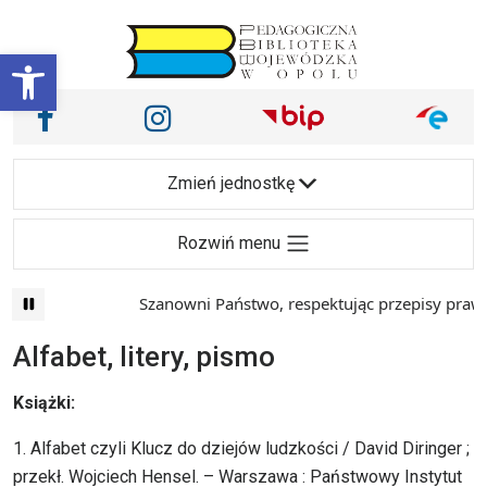
Przejdź do treści
Otwórz pasek narzędzi
Nasze media społecznościowe i inne
Facebook
Instagram
Main Navigation
Zmień jednostkę
Rozwiń menu
Szanowni Państwo, respektując przepisy prawa i maj
Alfabet, litery, pismo
Książki:
1. Alfabet czyli Klucz do dziejów ludzkości / David Diringer ;
przekł. Wojciech Hensel. – Warszawa : Państwowy Instytut