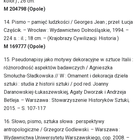
kolor.) ; 26 cm.
M 204798 (Opole)
14. Pismo – pamięć ludzkości / Georges Jean ; przeł. Łucja
Częścik. – Wrocław : Wydawnictwo Dolnośląskie, 1994. –
224 s. : il. ; 18 cm. – (Krajobrazy Cywilizacji. Historia )
M 169777 (Opole)
15. Pseudonapisy jako motywy dekoracyjne w sztuce Italii :
różnorodność aspektów badawczych / Agnieszka
Smołucha-Sładkowska // W : Ornament i dekoracja dzieła
sztuki : studia z historii sztuki / pod red. Joanny
Daranowskiej-Łukaszewskiej, Agaty Dworzak i Andrzeja
Betleja. – Warszawa : Stowarzyszenie Historyków Sztuki,
2015. – S. 107-117
16. Słowo, pismo, sztuka słowa : perspektywy
antropologiczne / Grzegorz Godlewski. – Warszawa :
Wydawnictwa Uniwersytetu Warszawskiego, cop. 2008. –