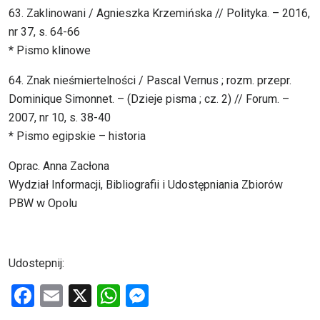
63. Zaklinowani / Agnieszka Krzemińska // Polityka. – 2016,
nr 37, s. 64-66
* Pismo klinowe
64. Znak nieśmiertelności / Pascal Vernus ; rozm. przepr.
Dominique Simonnet. – (Dzieje pisma ; cz. 2) // Forum. –
2007, nr 10, s. 38-40
* Pismo egipskie – historia
Oprac. Anna Zacłona
Wydział Informacji, Bibliografii i Udostępniania Zbiorów
PBW w Opolu
Udostepnij:
F
E
X
W
M
a
m
h
es