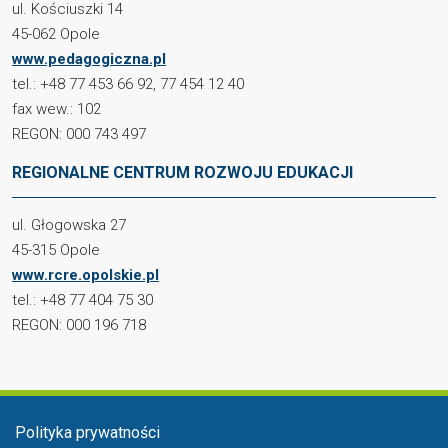
ul. Kościuszki 14
45-062 Opole
www.pedagogiczna.pl
tel.: +48 77 453 66 92, 77 454 12 40
fax wew.: 102
REGON: 000 743 497
REGIONALNE CENTRUM ROZWOJU EDUKACJI
ul. Głogowska 27
45-315 Opole
www.rcre.opolskie.pl
tel.: +48 77 404 75 30
REGON: 000 196 718
Menu stopka
Polityka prywatności