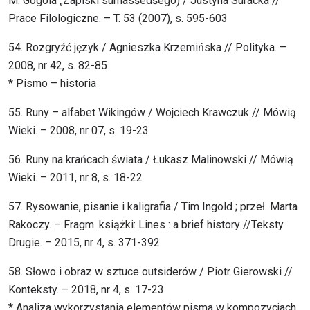
M. Gogola „Zapiski sumasšedšego) / Justyna Suracka //
Prace Filologiczne. – T. 53 (2007), s. 595-603
54. Rozgryźć język / Agnieszka Krzemińska // Polityka. –
2008, nr 42, s. 82-85
* Pismo – historia
55. Runy – alfabet Wikingów / Wojciech Krawczuk // Mówią
Wieki. – 2008, nr 07, s. 19-23
56. Runy na krańcach świata / Łukasz Malinowski // Mówią
Wieki. – 2011, nr 8, s. 18-22
57. Rysowanie, pisanie i kaligrafia / Tim Ingold ; przeł. Marta
Rakoczy. – Fragm. książki: Lines : a brief history //Teksty
Drugie. – 2015, nr 4, s. 371-392
58. Słowo i obraz w sztuce outsiderów / Piotr Gierowski //
Konteksty. – 2018, nr 4, s. 17-23
* Analiza wykorzystania elementów pisma w kompozycjach