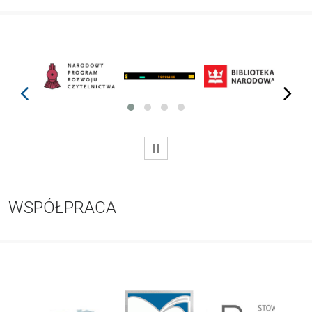
prev
next
WSTRZYMAJ
WSPÓŁPRACA