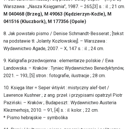
Warszawa : „Nasza Księgarnia”, 1987. – 265,[3] s. : il. ; 21 cm.
M 040468 (Brzeg), M 49063 (Kędzierzyn-Koźle), M
041516 (Kluczbork), M 177356 (Opole)
8. Jak powstało pismo / Denise Schmandt-Besserat ; [tekst
na podstawie tł. Jolanty Kozłowskiej]. – Warszawa :
Wydawnictwo Agade, 2007. – X, 147 s. : il. ; 24 cm.
9. Kaligrafia przedwojenna : elementarze polskie / Ewa
Landowska. – Kraków : Tyniec Wydawnictwo Benedyktynów,
2021. – 193, [5] stron : fotografie, ilustracje ; 28 cm.
10. Księga liter = Seper ŵtiyŵt : mistyczny alef-bet /
Lawrence Kushner ; z ang. przeł. i przypisami opatrzył Piotr
Paziński. – Kraków ; Budapeszt : Wydawnictwo Austeria
Klezmerhojs, 2010. – 91, [4] s. : il. kolor. ; 22 cm.
* Pismo hebrajskie – symbolika