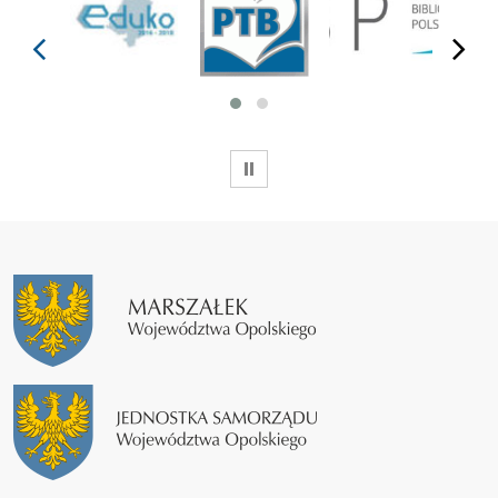
prev
next
WSTRZYMAJ