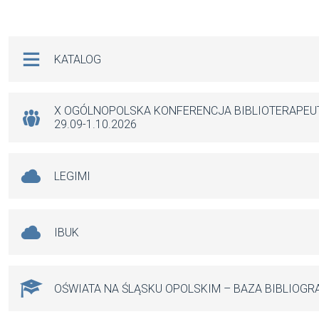
ce
ail
at
se
b
s
n
Na skróty
KATALOG
o
A
g
o
p
er
k
p
X OGÓLNOPOLSKA KONFERENCJA BIBLIOTERAPE
29.09-1.10.2026
LEGIMI
IBUK
OŚWIATA NA ŚLĄSKU OPOLSKIM – BAZA BIBLIOGR