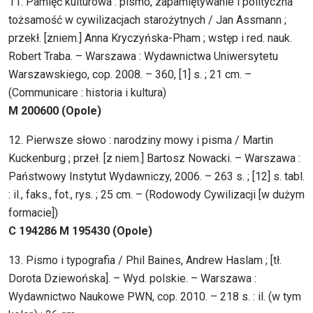
11. Pamięć kulturowa : pismo, zapamiętywanie i polityczna
tożsamość w cywilizacjach starożytnych / Jan Assmann ;
przekł. [zniem.] Anna Kryczyńska-Pham ; wstęp i red. nauk.
Robert Traba. – Warszawa : Wydawnictwa Uniwersytetu
Warszawskiego, cop. 2008. – 360, [1] s. ; 21 cm. –
(Communicare : historia i kultura)
M 200600 (Opole)
12. Pierwsze słowo : narodziny mowy i pisma / Martin
Kuckenburg ; przeł. [z niem.] Bartosz Nowacki. – Warszawa :
Państwowy Instytut Wydawniczy, 2006. – 263 s. ; [12] s. tabl.
: il., faks., fot., rys. ; 25 cm. – (Rodowody Cywilizacji [w dużym
formacie])
C 194286 M 195430 (Opole)
13. Pismo i typografia / Phil Baines, Andrew Haslam ; [tł.
Dorota Dziewońska]. – Wyd. polskie. – Warszawa :
Wydawnictwo Naukowe PWN, cop. 2010. – 218 s. : il. (w tym