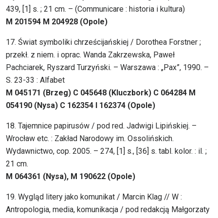
439, [1] s. ; 21 cm. – (Communicare : historia i kultura)
M 201594 M 204928 (Opole)
17. Świat symboliki chrześcijańskiej / Dorothea Forstner ;
przekł. z niem. i oprac. Wanda Zakrzewska, Paweł
Pachciarek, Ryszard Turzyński. – Warszawa : „Pax”, 1990. –
S. 23-33 : Alfabet
M 045171 (Brzeg) C 045648 (Kluczbork) C 064284 M
054190 (Nysa) C 162354 I 162374 (Opole)
18. Tajemnice papirusów / pod red. Jadwigi Lipińskiej. –
Wrocław etc. : Zakład Narodowy im. Ossolińskich.
Wydawnictwo, cop. 2005. – 274, [1] s., [36] s. tabl. kolor. : il. ;
21 cm.
M 064361 (Nysa), M 190622 (Opole)
19. Wygląd litery jako komunikat / Marcin Klag // W :
Antropologia, media, komunikacja / pod redakcją Małgorzaty