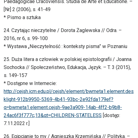
Paedagogicae Cracoviensis. Studia de Arte et Educatione. –
[Nr] 2 (2006), s. 41-49
* Pismo a sztuka
24. Czytając nieczytelne / Dorota Żaglewska // Odra. –
2016, nr 6, s. 99-100
* Wystawa „Nieczytelność : konteksty pisma” w Poznaniu
25. Duża litera a człowiek w polskiej epistolografii / Joanna
Sochocka // Społeczeństwo, Edukacja, Język. – T. 3 (2015),
s. 149-157
* Dostępne w Internecie:
http://cejsh.icm.edu.pl/cejsh/element/bwmeta1.element.des
klight-912b9950-5369-4b41-93bc-2e92fda179ef?
q=bwmeta1.element.cejsh-9ae3a909-14ab-4ff2-b9b8-
24ac6f3f777c;13&qt=CHILDREN-STATELESS
[dostęp:
7.11.2022 r.]
26. Egipcjanie to my / Agnieszka Krzemińska // Polityka. –