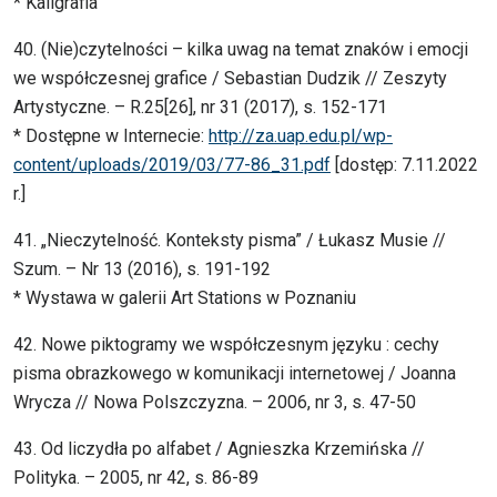
* Kaligrafia
40. (Nie)czytelności – kilka uwag na temat znaków i emocji
we współczesnej grafice / Sebastian Dudzik // Zeszyty
Artystyczne. – R.25[26], nr 31 (2017), s. 152-171
* Dostępne w Internecie:
http://za.uap.edu.pl/wp-
content/uploads/2019/03/77-86_31.pdf
[dostęp: 7.11.2022
r.]
41. „Nieczytelność. Konteksty pisma” / Łukasz Musie //
Szum. – Nr 13 (2016), s. 191-192
* Wystawa w galerii Art Stations w Poznaniu
42. Nowe piktogramy we współczesnym języku : cechy
pisma obrazkowego w komunikacji internetowej / Joanna
Wrycza // Nowa Polszczyzna. – 2006, nr 3, s. 47-50
43. Od liczydła po alfabet / Agnieszka Krzemińska //
Polityka. – 2005, nr 42, s. 86-89