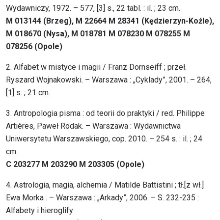
Wydawniczy, 1972. – 577, [3] s., 22 tabl. : il. ; 23 cm.
M 013144 (Brzeg), M 22664 M 28341 (Kędzierzyn-Koźle),
M 018670 (Nysa), M 018781 M 078230 M 078255 M
078256 (Opole)
2. Alfabet w mistyce i magii / Franz Dornseiff ; przeł.
Ryszard Wojnakowski. – Warszawa : „Cyklady”, 2001. – 264,
[1] s. ; 21 cm.
3. Antropologia pisma : od teorii do praktyki / red. Philippe
Artières, Paweł Rodak. – Warszawa : Wydawnictwa
Uniwersytetu Warszawskiego, cop. 2010. – 254 s. : il. ; 24
cm.
C 203277 M 203290 M 203305 (Opole)
4. Astrologia, magia, alchemia / Matilde Battistini ; tł.[z wł.]
Ewa Morka . – Warszawa : „Arkady”, 2006. – S. 232-235 :
Alfabety i hieroglify