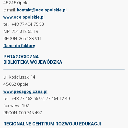
45-315 Opole
e-mail:
kontakt@oce.opolskie.pl
www.oce.opolskie.pl
tel.: +48 77 404 75 30
NIP: 754 312 55 19
REGON: 365 183 911
Dane do faktury
PEDAGOGICZNA
BIBLIOTEKA WOJEWÓDZKA
ul. Kościuszki 14
45-062 Opole
www.pedagogiczna.pl
tel.: +48 77 453 66 92, 77 454 12 40
fax wew.: 102
REGON: 000 743 497
REGIONALNE CENTRUM ROZWOJU EDUKACJI