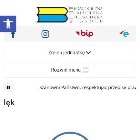
Przejdź do treści
Otwórz pasek narzędzi
Nasze media społecznościowe i inne
Facebook
Instagram
Main Navigation
Zmień jednostkę
Rozwiń menu
Szanowni Państwo, respektując przepisy prawa 
lęk