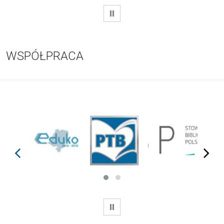
WSTRZYMAJ
WSPÓŁPRACA
prev
next
WSTRZYMAJ