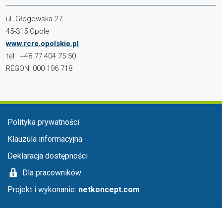
ul. Głogowska 27
45-315 Opole
www.rcre.opolskie.pl
tel.: +48 77 404 75 30
REGON: 000 196 718
Menu stopka
Polityka prywatności
Klauzula informacyjna
Deklaracja dostępności
Dla pracowników
Projekt i wykonanie:
netkoncept.com