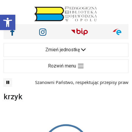
Przejdź do treści
Otwórz pasek narzędzi
Nasze media społecznościowe i inne
Facebook
Instagram
Main Navigation
Zmień jednostkę
Rozwiń menu
Szanowni Państwo, respektując przepisy prawa i
krzyk