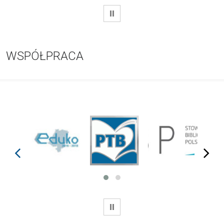
WSTRZYMAJ
WSPÓŁPRACA
prev
next
WSTRZYMAJ