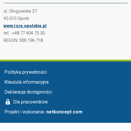
ul. Głogowska 27
45-315 Opole
www.rcre.opolskie.pl
tel.: +48 77 404 75 30
REGON: 000 196 718
Menu stopka
Polityka prywatności
Klauzula informacyjna
Deklaracja dostępności
Dla pracowników
Projekt i wykonanie:
netkoncept.com