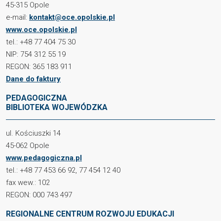
45-315 Opole
e-mail:
kontakt@oce.opolskie.pl
www.oce.opolskie.pl
tel.: +48 77 404 75 30
NIP: 754 312 55 19
REGON: 365 183 911
Dane do faktury
PEDAGOGICZNA
BIBLIOTEKA WOJEWÓDZKA
ul. Kościuszki 14
45-062 Opole
www.pedagogiczna.pl
tel.: +48 77 453 66 92, 77 454 12 40
fax wew.: 102
REGON: 000 743 497
REGIONALNE CENTRUM ROZWOJU EDUKACJI