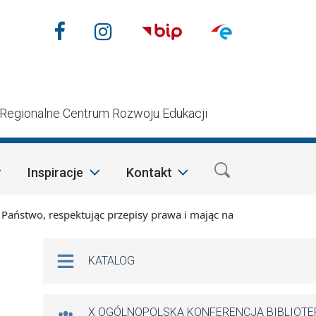
Nasze media społecznościow
Facebook
Instagram
n
Regionalne Centrum Rozwoju Edukacji
Inspiracje
Kontakt
two, respektując przepisy prawa i mając na względzie szczegó
Na skróty
KATALOG
X OGÓLNOPOLSKA KONFERENCJA BIBLIOT