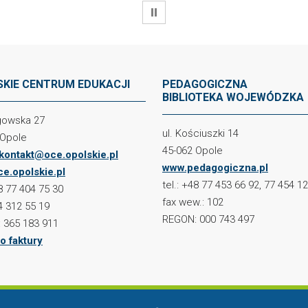
WSTRZYMAJ
KIE CENTRUM EDUKACJI
PEDAGOGICZNA
BIBLIOTEKA WOJEWÓDZKA
ogowska 27
ul. Kościuszki 14
 Opole
45-062 Opole
kontakt@oce.opolskie.pl
www.pedagogiczna.pl
e.opolskie.pl
tel.: +48 77 453 66 92, 77 454 1
48 77 404 75 30
fax wew.: 102
4 312 55 19
REGON: 000 743 497
 365 183 911
o faktury