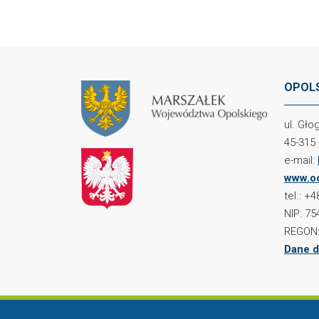
OPOLS
ul. Gł
45-315
e-mail:
www.oc
tel.: +
NIP: 75
REGON:
Dane d