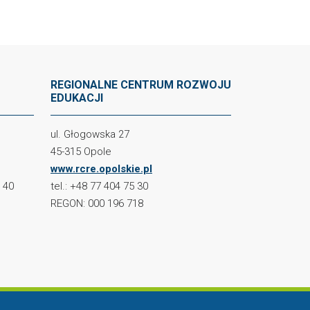
REGIONALNE CENTRUM ROZWOJU
EDUKACJI
ul. Głogowska 27
45-315 Opole
www.rcre.opolskie.pl
2 40
tel.: +48 77 404 75 30
REGON: 000 196 718