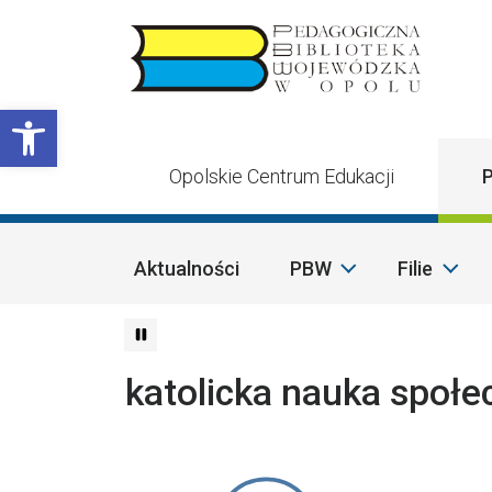
Przejdź do treści
Otwórz pasek narzędzi
Opolskie Centrum Edukacji
P
Aktualności
PBW
Filie
katolicka nauka społe