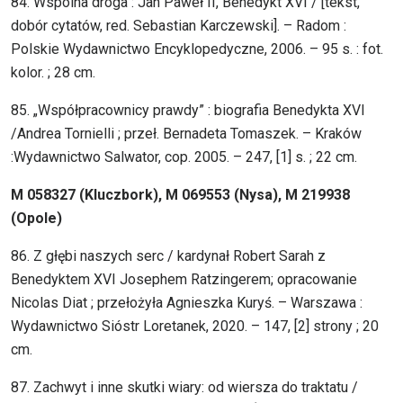
84. Wspólna droga : Jan Paweł II, Benedykt XVI / [tekst,
dobór cytatów, red. Sebastian Karczewski]. – Radom :
Polskie Wydawnictwo Encyklopedyczne, 2006. – 95 s. : fot.
kolor. ; 28 cm.
85. „Współpracownicy prawdy” : biografia Benedykta XVI
/Andrea Tornielli ; przeł. Bernadeta Tomaszek. – Kraków
:Wydawnictwo Salwator, cop. 2005. – 247, [1] s. ; 22 cm.
M 058327 (Kluczbork), M 069553 (Nysa), M 219938
(Opole)
86. Z głębi naszych serc / kardynał Robert Sarah z
Benedyktem XVI Josephem Ratzingerem; opracowanie
Nicolas Diat ; przełożyła Agnieszka Kuryś. – Warszawa :
Wydawnictwo Sióstr Loretanek, 2020. – 147, [2] strony ; 20
cm.
87. Zachwyt i inne skutki wiary: od wiersza do traktatu /