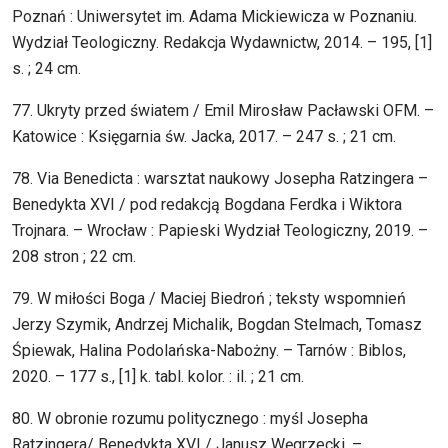
Poznań : Uniwersytet im. Adama Mickiewicza w Poznaniu.
Wydział Teologiczny. Redakcja Wydawnictw, 2014. – 195, [1]
s. ; 24 cm.
77. Ukryty przed światem / Emil Mirosław Pacławski OFM. –
Katowice : Księgarnia św. Jacka, 2017. – 247 s. ; 21 cm.
78. Via Benedicta : warsztat naukowy Josepha Ratzingera –
Benedykta XVI / pod redakcją Bogdana Ferdka i Wiktora
Trojnara. – Wrocław : Papieski Wydział Teologiczny, 2019. –
208 stron ; 22 cm.
79. W miłości Boga / Maciej Biedroń ; teksty wspomnień
Jerzy Szymik, Andrzej Michalik, Bogdan Stelmach, Tomasz
Śpiewak, Halina Podolańska-Nabożny. – Tarnów : Biblos,
2020. – 177 s., [1] k. tabl. kolor. : il. ; 21 cm.
80. W obronie rozumu politycznego : myśl Josepha
Ratzingera/ Benedykta XVI / Janusz Węgrzecki. –