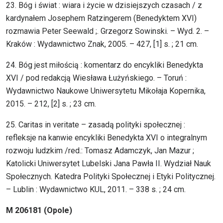
23. Bóg i świat : wiara i życie w dzisiejszych czasach / z
kardynałem Josephem Ratzingerem (Benedyktem XVI)
rozmawia Peter Seewald ;. Grzegorz Sowinski. – Wyd. 2. –
Kraków : Wydawnictwo Znak, 2005. – 427, [1] s. ; 21 cm.
24. Bóg jest miłością : komentarz do encykliki Benedykta
XVI / pod redakcją Wiesława Łużyńskiego. – Toruń :
Wydawnictwo Naukowe Uniwersytetu Mikołaja Kopernika,
2015. – 212, [2] s. ; 23 cm.
25. Caritas in veritate – zasadą polityki społecznej :
refleksje na kanwie encykliki Benedykta XVI o integralnym
rozwoju ludzkim /red.: Tomasz Adamczyk, Jan Mazur ;
Katolicki Uniwersytet Lubelski Jana Pawła II. Wydział Nauk
Społecznych. Katedra Polityki Społecznej i Etyki Politycznej.
– Lublin : Wydawnictwo KUL, 2011. – 338 s. ; 24 cm.
M 206181 (Opole)