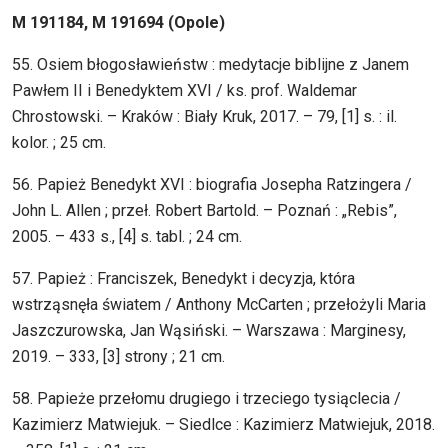
M 191184, M 191694 (Opole)
55. Osiem błogosławieństw : medytacje biblijne z Janem
Pawłem II i Benedyktem XVI / ks. prof. Waldemar
Chrostowski. – Kraków : Biały Kruk, 2017. – 79, [1] s. : il.
kolor. ; 25 cm.
56. Papież Benedykt XVI : biografia Josepha Ratzingera /
John L. Allen ; przeł. Robert Bartold. – Poznań : „Rebis”,
2005. – 433 s., [4] s. tabl. ; 24 cm.
57. Papież : Franciszek, Benedykt i decyzja, która
wstrząsnęła światem / Anthony McCarten ; przełożyli Maria
Jaszczurowska, Jan Wąsiński. – Warszawa : Marginesy,
2019. – 333, [3] strony ; 21 cm.
58. Papieże przełomu drugiego i trzeciego tysiąclecia /
Kazimierz Matwiejuk. – Siedlce : Kazimierz Matwiejuk, 2018.