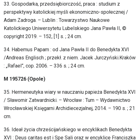
33. Gospodarka, przedsiębiorczość, praca : studium z
perspektywy katolickiej myśli ekonomiczno-społecznej /
Adam Zadroga. – Lublin : Towarzystwo Naukowe
Katolickiego Uniwersytetu Lubelskiego Jana Pawła II, ©
copyright 2019. – 152, [1] s. ; 24 cm.
34. Habemus Papam : od Jana Pawła II do Benedykta XVI
/Andreas Englisch ; przekł. z niem. Jacek Jurczyński.Kraków
: „Rafael”, cop. 2006. – 336 s. ; 24 cm.
M 195726 (Opole)
35. Hermeneutyka wiary w nauczaniu papieża Benedykta XVI
/ Sławomir Zatwardnicki. – Wrocław : Tum – Wydawnictwo
Wrocławskiej Księgarni Archidiecezjalnej, 2014. – 190 s. ; 21
cm.
36. Ideał życia chrześcijańskiego w encyklikach Benedykta
XVI : Deus caritas est i Spe Sali oraz w encyklice Franciszka