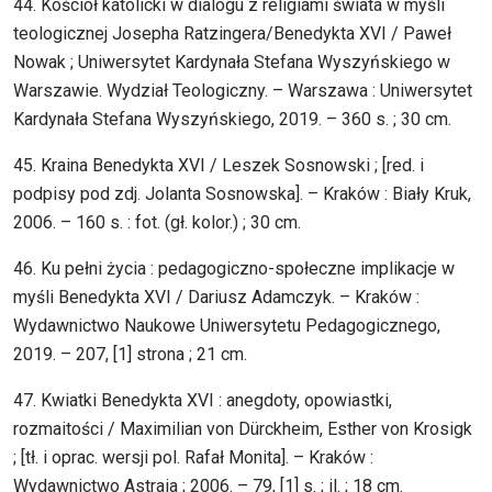
44. Kościół katolicki w dialogu z religiami świata w myśli
teologicznej Josepha Ratzingera/Benedykta XVI / Paweł
Nowak ; Uniwersytet Kardynała Stefana Wyszyńskiego w
Warszawie. Wydział Teologiczny. – Warszawa : Uniwersytet
Kardynała Stefana Wyszyńskiego, 2019. – 360 s. ; 30 cm.
45. Kraina Benedykta XVI / Leszek Sosnowski ; [red. i
podpisy pod zdj. Jolanta Sosnowska]. – Kraków : Biały Kruk,
2006. – 160 s. : fot. (gł. kolor.) ; 30 cm.
46. Ku pełni życia : pedagogiczno-społeczne implikacje w
myśli Benedykta XVI / Dariusz Adamczyk. – Kraków :
Wydawnictwo Naukowe Uniwersytetu Pedagogicznego,
2019. – 207, [1] strona ; 21 cm.
47. Kwiatki Benedykta XVI : anegdoty, opowiastki,
rozmaitości / Maximilian von Dürckheim, Esther von Krosigk
; [tł. i oprac. wersji pol. Rafał Monita]. – Kraków :
Wydawnictwo Astraia ; 2006. – 79, [1] s. ; il. ; 18 cm.