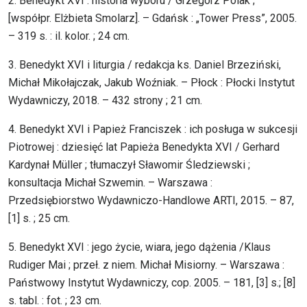
2. Benedykt XVI : historia wyboru / Grzegorz Polak ;
[współpr. Elżbieta Smolarz]. – Gdańsk : „Tower Press”, 2005.
– 319 s. : il. kolor. ; 24 cm.
3. Benedykt XVI i liturgia / redakcja ks. Daniel Brzeziński,
Michał Mikołajczak, Jakub Woźniak. – Płock : Płocki Instytut
Wydawniczy, 2018. – 432 strony ; 21 cm.
4. Benedykt XVI i Papież Franciszek : ich posługa w sukcesji
Piotrowej : dziesięć lat Papieża Benedykta XVI / Gerhard
Kardynał Müller ; tłumaczył Sławomir Śledziewski ;
konsultacja Michał Szwemin. – Warszawa :
Przedsiębiorstwo Wydawniczo-Handlowe ARTI, 2015. – 87,
[1] s. ; 25 cm.
5. Benedykt XVI : jego życie, wiara, jego dążenia /Klaus
Rudiger Mai ; przeł. z niem. Michał Misiorny. – Warszawa :
Państwowy Instytut Wydawniczy, cop. 2005. – 181, [3] s.; [8]
s. tabl. : fot. ; 23 cm.