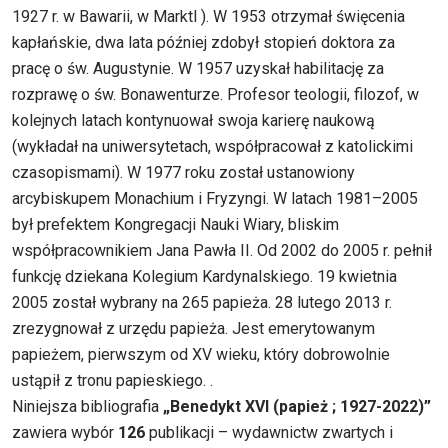
1927 r. w Bawarii, w Marktl ). W 1953 otrzymał święcenia
kapłańskie, dwa lata później zdobył stopień doktora za
pracę o św. Augustynie. W 1957 uzyskał habilitację za
rozprawę o św. Bonawenturze. Profesor teologii, filozof, w
kolejnych latach kontynuował swoja karierę naukową
(wykładał na uniwersytetach, współpracował z katolickimi
czasopismami). W 1977 roku został ustanowiony
arcybiskupem Monachium i Fryzyngi. W latach 1981–2005
był prefektem Kongregacji Nauki Wiary, bliskim
współpracownikiem Jana Pawła II. Od 2002 do 2005 r. pełnił
funkcję dziekana Kolegium Kardynalskiego. 19 kwietnia
2005 został wybrany na 265 papieża. 28 lutego 2013 r.
zrezygnował z urzędu papieża. Jest emerytowanym
papieżem, pierwszym od XV wieku, który dobrowolnie
ustąpił z tronu papieskiego. .
Niniejsza bibliografia
„Benedykt XVI (papież ; 1927-2022)”
zawiera wybór
126
publikacji – wydawnictw zwartych i