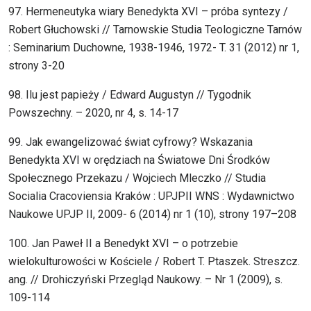
97. Hermeneutyka wiary Benedykta XVI – próba syntezy /
Robert Głuchowski // Tarnowskie Studia Teologiczne Tarnów
: Seminarium Duchowne, 1938-1946, 1972- T. 31 (2012) nr 1,
strony 3-20
98. Ilu jest papieży / Edward Augustyn // Tygodnik
Powszechny. – 2020, nr 4, s. 14-17
99. Jak ewangelizować świat cyfrowy? Wskazania
Benedykta XVI w orędziach na Światowe Dni Środków
Społecznego Przekazu / Wojciech Mleczko // Studia
Socialia Cracoviensia Kraków : UPJPII WNS : Wydawnictwo
Naukowe UPJP II, 2009- 6 (2014) nr 1 (10), strony 197–208
100. Jan Paweł II a Benedykt XVI – o potrzebie
wielokulturowości w Kościele / Robert T. Ptaszek. Streszcz.
ang. // Drohiczyński Przegląd Naukowy. – Nr 1 (2009), s.
109-114