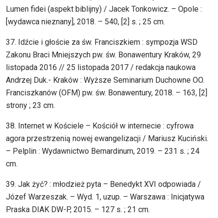
Lumen fidei (aspekt biblijny) / Jacek Tonkowicz. – Opole :
[wydawca nieznany], 2018. – 540, [2] s. ; 25 cm.
37. Idźcie i głoście za św. Franciszkiem : sympozja WSD
Zakonu Braci Mniejszych pw. św. Bonawentury Kraków, 29
listopada 2016 // 25 listopada 2017 / redakcja naukowa
Andrzej Duk.- Kraków : Wyższe Seminarium Duchowne OO.
Franciszkanów (OFM) pw. św. Bonawentury, 2018. – 163, [2]
strony ; 23 cm.
38. Internet w Kościele – Kościół w internecie : cyfrowa
agora przestrzenią nowej ewangelizacji / Mariusz Kuciński.
– Pelplin : Wydawnictwo Bernardinum, 2019. – 231 s. ; 24
cm.
39. Jak żyć? : młodzież pyta – Benedykt XVI odpowiada /
Józef Warzeszak. – Wyd. 1, uzup. – Warszawa : Inicjatywa
Praska DIAK DW-P, 2015. – 127 s. ; 21 cm.