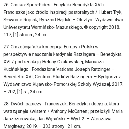
26. Caritas-Spes-Fides : Encykliki Benedykta XVI i
Franciszka jako źródło inspiracji pastoralnych / Hubert Tryk,
Sławomir Ropiak, Ryszard Hajduk. – Olsztyn : Wydawnictwo
Uniwersytetu Warmińsko-Mazurskiego, © copyright 2018. –
117, [1] strona ; 24 cm.
27. Chrześcijańska koncepcja Europy i Polski w
perspektywie nauczania kardynała Ratzingera – Benedykta
XVI / pod redakcją Heleny Czakowskiej, Mariusza
Kucińskiego ; Fondazione Vaticana Joseph Ratzinger –
Benedetto XVI, Centrum Studiów Ratzingera. – Bydgoszcz :
Wydawnictwo Kujawsko-Pomorskiej Szkoły Wyższej, 2017.
– 202, [1] s. ; 24 cm.
28. Dwóch papieży : Franciszek, Benedykt i decyzja, która
wstrząsnęła światem / Anthony McCarten ; przełożyli Maria
Jaszczurowska, Jan Wąsiński. – Wyd. 2. – Warszawa :
Marginesy, 2019. – 333 strony ; 21 cm.