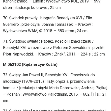
Kanonicznego. – Lublin : Wydawnictwo KUL, 2019. – 599
stron : ilustracje kolorowe ; 25 cm.
70. Świadek prawdy : biografia Benedykta XVI / Elio
Guerriero ; przełożyła: Joanna Tomaszek. – Kraków :
Wydawnictwo WAM, © 2018. – 583 stron ; 24 cm.
71. Światłość świata : Papież, Kościół i znaki czasu /
Benedykt XVI w rozmowie z Peterem Seewaldem ; przekł.
Piotr Napiwodzki. – Kraków : „Znak”, 2011. – 224 s. ; 22 cm.
M 062102 (Kędzierzyn-Koźle)
72. Święty Jan Paweł II, Benedykt XVI, Franciszek do
młodzieży (1979-2015) : listy, orędzia, przemówienia,
homilie / [redakcja książki Maria Dąbrowska, Andrzej Piętka].
– Poznań : Wydawnictwo Pallottinum, 2015. – 602, [1] s. ; 21
cm.