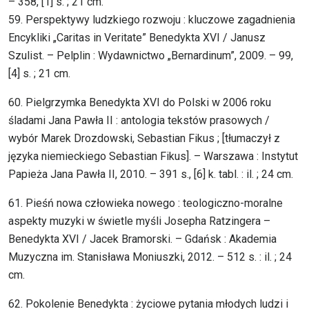
– 358, [1] s. ; 21 cm.
59. Perspektywy ludzkiego rozwoju : kluczowe zagadnienia
Encykliki „Caritas in Veritate” Benedykta XVI / Janusz
Szulist. – Pelplin : Wydawnictwo „Bernardinum”, 2009. – 99,
[4] s. ; 21 cm.
60. Pielgrzymka Benedykta XVI do Polski w 2006 roku
śladami Jana Pawła II : antologia tekstów prasowych /
wybór Marek Drozdowski, Sebastian Fikus ; [tłumaczył z
języka niemieckiego Sebastian Fikus]. – Warszawa : Instytut
Papieża Jana Pawła II, 2010. – 391 s., [6] k. tabl. : il. ; 24 cm.
61. Pieśń nowa człowieka nowego : teologiczno-moralne
aspekty muzyki w świetle myśli Josepha Ratzingera –
Benedykta XVI / Jacek Bramorski. – Gdańsk : Akademia
Muzyczna im. Stanisława Moniuszki, 2012. – 512 s. : il. ; 24
cm.
62. Pokolenie Benedykta : życiowe pytania młodych ludzi i