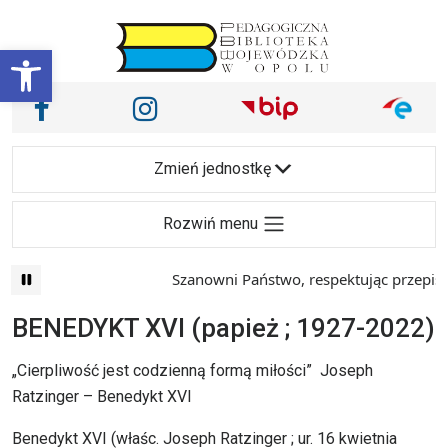
Przejdź do treści
Otwórz pasek narzędzi
Nasze media społecznościowe i inne
Facebook
Instagram
Main Navigation
Zmień jednostkę
Rozwiń menu
Szanowni Państwo, respektując przepisy prawa i
BENEDYKT XVI (papież ; 1927-2022)
„Cierpliwość jest codzienną formą miłości” Joseph
Ratzinger – Benedykt XVI
Benedykt XVI (właśc. Joseph Ratzinger ; ur. 16 kwietnia