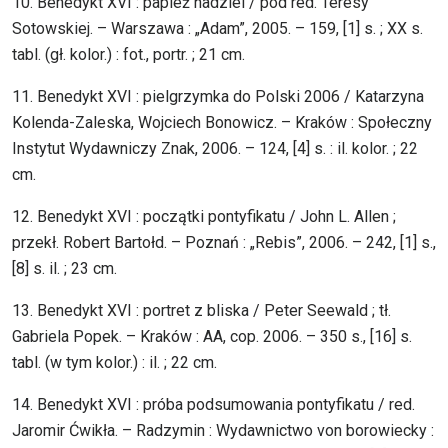
10. Benedykt XVI : papież nadziei / pod red. Teresy
Sotowskiej. – Warszawa : „Adam”, 2005. – 159, [1] s. ; XX s.
tabl. (gł. kolor.) : fot., portr. ; 21 cm.
11. Benedykt XVI : pielgrzymka do Polski 2006 / Katarzyna
Kolenda-Zaleska, Wojciech Bonowicz. – Kraków : Społeczny
Instytut Wydawniczy Znak, 2006. – 124, [4] s. : il. kolor. ; 22
cm.
12. Benedykt XVI : początki pontyfikatu / John L. Allen ;
przekł. Robert Bartołd. – Poznań : „Rebis”, 2006. – 242, [1] s.,
[8] s. il. ; 23 cm.
13. Benedykt XVI : portret z bliska / Peter Seewald ; tł.
Gabriela Popek. – Kraków : AA, cop. 2006. – 350 s., [16] s.
tabl. (w tym kolor.) : il. ; 22 cm.
14. Benedykt XVI : próba podsumowania pontyfikatu / red.
Jaromir Ćwikła. – Radzymin : Wydawnictwo von borowiecky :