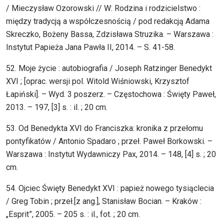
/ Mieczysław Ozorowski // W: Rodzina i rodzicielstwo :
między tradycją a współczesnością / pod redakcją Adama
Skreczko, Bożeny Bassa, Zdzisława Struzika. – Warszawa :
Instytut Papieża Jana Pawła II, 2014. – S. 41-58.
52. Moje życie : autobiografia / Joseph Ratzinger Benedykt
XVI ; [oprac. wersji pol. Witold Wiśniowski, Krzysztof
Łapiński]. – Wyd. 3 poszerz. – Częstochowa : Święty Paweł,
2013. – 197, [3] s. : il. ; 20 cm.
53. Od Benedykta XVI do Franciszka: kronika z przełomu
pontyfikatów / Antonio Spadaro ; przeł. Paweł Borkowski. –
Warszawa : Instytut Wydawniczy Pax, 2014. – 148, [4] s. ; 20
cm.
54. Ojciec Święty Benedykt XVI : papież nowego tysiąclecia
/ Greg Tobin ; przeł.[z ang.], Stanisław Bocian. – Kraków :
„Esprit”, 2005. – 205 s. : il., fot. ; 20 cm.