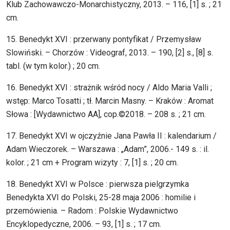
Klub Zachowawczo-Monarchistyczny, 2013. – 116, [1] s. ; 21
cm.
15. Benedykt XVI : przerwany pontyfikat / Przemysław
Slowiński. – Chorzów : Videograf, 2013. – 190, [2] s., [8] s.
tabl. (w tym kolor.) ; 20 cm.
16. Benedykt XVI : strażnik wśród nocy / Aldo Maria Valli ;
wstęp: Marco Tosatti ; tł. Marcin Masny. – Kraków : Aromat
Słowa : [Wydawnictwo AA], cop.©2018. – 208 s. ; 21 cm.
17. Benedykt XVI w ojczyźnie Jana Pawła II : kalendarium /
Adam Wieczorek. – Warszawa : „Adam”, 2006.- 149 s. : il.
kolor. ; 21 cm + Program wizyty : 7, [1] s. ; 20 cm.
18. Benedykt XVI w Polsce : pierwsza pielgrzymka
Benedykta XVI do Polski, 25-28 maja 2006 : homilie i
przemówienia. – Radom : Polskie Wydawnictwo
Encyklopedyczne, 2006. – 93, [1] s. ; 17 cm.