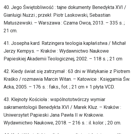
40. Jego Świętobliwość : tajne dokumenty Benedykta XVI /
Gianluigi Nuzzi ; przekł. Piotr Laskowski, Sebastian
Matuszewski. – Warszawa : Czarna Owca, 2013. – 335 s. ;
21 cm.
41. Josepha kard. Ratzingera teologia kapłaństwa / Michał
Jerzy Kempys. – Kraków : Wydawnictwo Naukowe
Papieskiej Akademii Teologicznej, 2002. – 118 s. ; 21 cm
42. Kiedy świat się zatrzymał : 63 dni w Watykanie z Piotrem
Kraśko / rozmawia Marcin Witan. – Katowice : Księgarnia Św.
Acka, 2005. – 176 s. : faks., fot. ; 21 cm + 1 płyta VCD.
43. Klejnoty Kościoła : wspólnototwórczy wymiar
sakramentologii Benedykta XVI / Marek Kluz. – Kraków :
Uniwersytet Papieski Jana Pawła II w Krakowie.
Wydawnictwo Naukowe, 2018. – 216 s. : il. kolor. ; 20 cm.