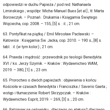
odpowiedzi w duchu Papieża / pod red. Nathanaela
Liminskiego ; współpr. Micha-Manuel Bues [et al.] ; tł. Marta
Borowczyk. – Poznań : Drukarnia i Księgarnia Świętego
Wojciecha, cop. 2008. – 155, [5] s. : il. ; 21 cm.
63. Pontyfikat na piątkę / Emil Mirosław Pacławski. –
Katowice : Księgarnia Św. Jacka, cop. 2010. – 190 s., [8] s.
tabl. : il. (w tym kolor.) ; 21 cm.
64. Prawda i mądrość : przewodnik po teologii Benedykta
XVI / ks. Jerzy Szymik. – Kraków : Wydawnictwo WAM,
2019. – 380, [1] s. ; 23 cm.
65. Proroctwo o dwóch papieżach : objawienia o końcu
Kościoła w czasach Benedykta i Franciszka / Saverio Gaeta ;
wstęp i tłumaczenie Robert Skrzypczak. – Kraków :
Wydawnictwo Esprit, 2019. – 269, [3] s. ; 20 cm.
66. Ratzinger na celowniku : dlaczego go atakują? dlaczego