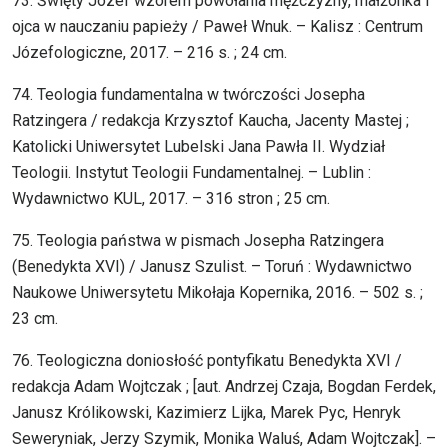
73. Święty Józef wzorem powołania mężczyzny, małżonka i
ojca w nauczaniu papieży / Paweł Wnuk. – Kalisz : Centrum
Józefologiczne, 2017. – 216 s. ; 24 cm.
74. Teologia fundamentalna w twórczości Josepha
Ratzingera / redakcja Krzysztof Kaucha, Jacenty Mastej ;
Katolicki Uniwersytet Lubelski Jana Pawła II. Wydział
Teologii. Instytut Teologii Fundamentalnej. – Lublin :
Wydawnictwo KUL, 2017. – 316 stron ; 25 cm.
75. Teologia państwa w pismach Josepha Ratzingera
(Benedykta XVI) / Janusz Szulist. – Toruń : Wydawnictwo
Naukowe Uniwersytetu Mikołaja Kopernika, 2016. – 502 s. ;
23 cm.
76. Teologiczna doniosłość pontyfikatu Benedykta XVI /
redakcja Adam Wojtczak ; [aut. Andrzej Czaja, Bogdan Ferdek,
Janusz Królikowski, Kazimierz Lijka, Marek Pyc, Henryk
Seweryniak, Jerzy Szymik, Monika Waluś, Adam Wojtczak]. –