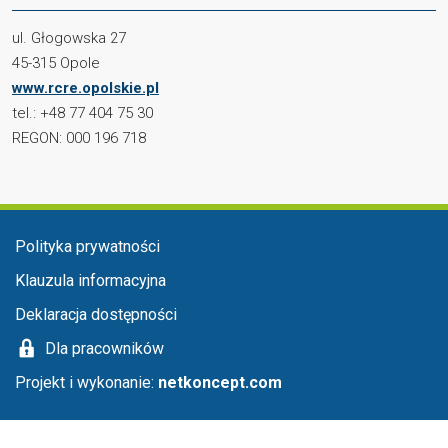
ul. Głogowska 27
45-315 Opole
www.rcre.opolskie.pl
tel.: +48 77 404 75 30
REGON: 000 196 718
Menu stopka
Polityka prywatności
Klauzula informacyjna
Deklaracja dostępności
Dla pracowników
Projekt i wykonanie:
netkoncept.com