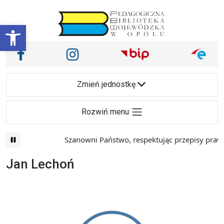
Przejdź do treści
Otwórz pasek narzędzi
Nasze media społecznościowe i inne
Facebook
Instagram
Main Navigation
Zmień jednostkę
Rozwiń menu
Szanowni Państwo, respektując przepisy prawa 
Jan Lechoń