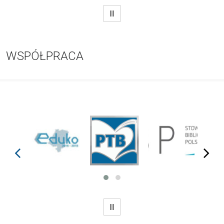
WSTRZYMAJ
WSPÓŁPRACA
prev
next
WSTRZYMAJ