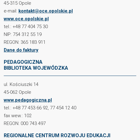
45-315 Opole
e-mail:
kontakt@oce.opolskie.pl
www.oce.opolskie.pl
tel.: +48 77 404 75 30
NIP: 754 312 55 19
REGON: 365 183 911
Dane do faktury
PEDAGOGICZNA
BIBLIOTEKA WOJEWÓDZKA
ul. Kościuszki 14
45-062 Opole
www.pedagogiczna.pl
tel.: +48 77 453 66 92, 77 454 12 40
fax wew.: 102
REGON: 000 743 497
REGIONALNE CENTRUM ROZWOJU EDUKACJI