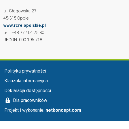
ul. Głogowska 27
45-315 Opole
www.rcre.opolskie.pl
tel.: +48 77 404 75 30
REGON: 000 196 718
Menu stopka
Polityka prywatności
Klauzula informacyjna
Deklaracja dostępności
Dla pracowników
Projekt i wykonanie:
netkoncept.com