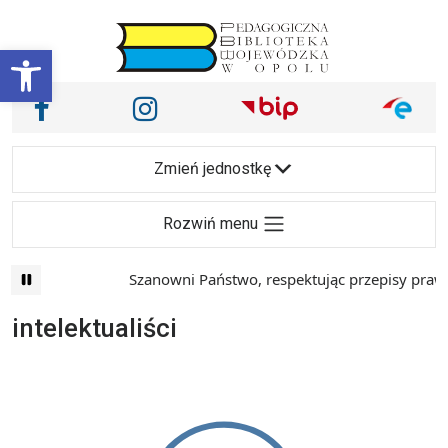
Przejdź do treści
Otwórz pasek narzędzi
Nasze media społecznościowe i inne
Facebook
Instagram
Main Navigation
Zmień jednostkę
Rozwiń menu
Szanowni Państwo, respektując przepisy prawa 
intelektualiści