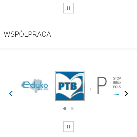
WSTRZYMAJ
WSPÓŁPRACA
prev
next
WSTRZYMAJ