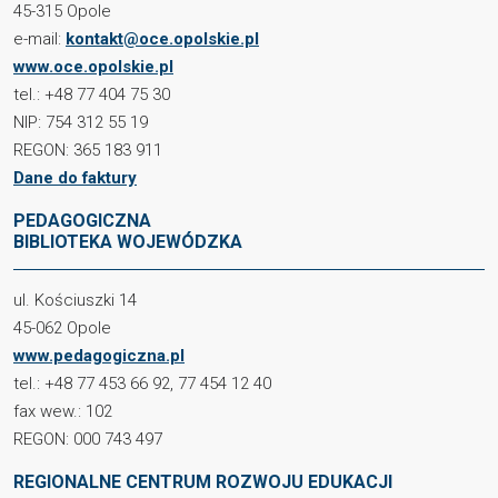
45-315 Opole
e-mail:
kontakt@oce.opolskie.pl
www.oce.opolskie.pl
tel.: +48 77 404 75 30
NIP: 754 312 55 19
REGON: 365 183 911
Dane do faktury
PEDAGOGICZNA
BIBLIOTEKA WOJEWÓDZKA
ul. Kościuszki 14
45-062 Opole
www.pedagogiczna.pl
tel.: +48 77 453 66 92, 77 454 12 40
fax wew.: 102
REGON: 000 743 497
REGIONALNE CENTRUM ROZWOJU EDUKACJI