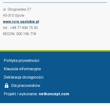
ul. Głogowska 27
45-315 Opole
www.rcre.opolskie.pl
tel.: +48 77 404 75 30
REGON: 000 196 718
Menu stopka
Polityka prywatności
Klauzula informacyjna
Deklaracja dostępności
Dla pracowników
Projekt i wykonanie:
netkoncept.com