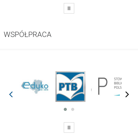
WSTRZYMAJ
WSPÓŁPRACA
prev
next
WSTRZYMAJ