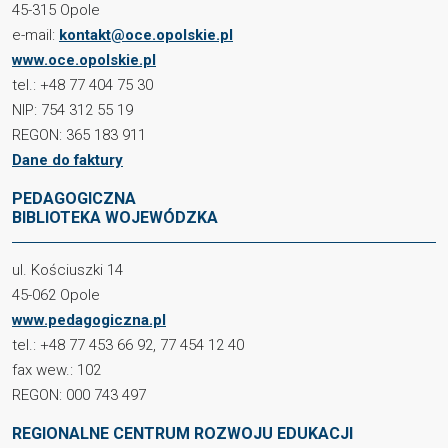
45-315 Opole
e-mail:
kontakt@oce.opolskie.pl
www.oce.opolskie.pl
tel.: +48 77 404 75 30
NIP: 754 312 55 19
REGON: 365 183 911
Dane do faktury
PEDAGOGICZNA
BIBLIOTEKA WOJEWÓDZKA
ul. Kościuszki 14
45-062 Opole
www.pedagogiczna.pl
tel.: +48 77 453 66 92, 77 454 12 40
fax wew.: 102
REGON: 000 743 497
REGIONALNE CENTRUM ROZWOJU EDUKACJI