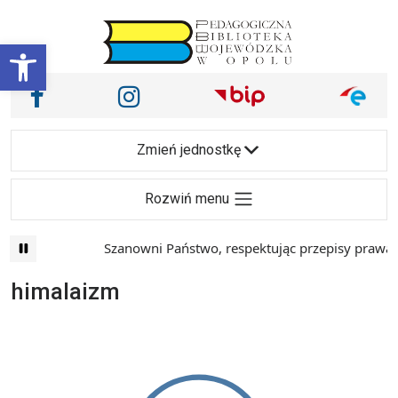
Przejdź do treści
Otwórz pasek narzędzi
Nasze media społecznościowe i inne
Facebook
Instagram
Main Navigation
Zmień jednostkę
Rozwiń menu
Szanowni Państwo, respektując przepisy prawa i
himalaizm