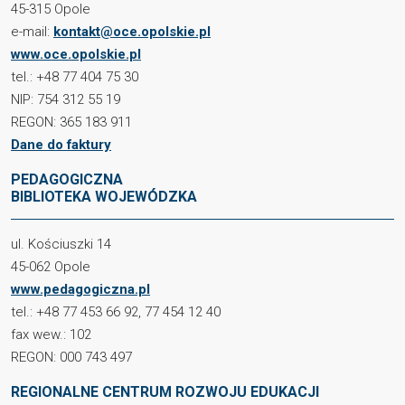
45-315 Opole
e-mail:
kontakt@oce.opolskie.pl
www.oce.opolskie.pl
tel.: +48 77 404 75 30
NIP: 754 312 55 19
REGON: 365 183 911
Dane do faktury
PEDAGOGICZNA
BIBLIOTEKA WOJEWÓDZKA
ul. Kościuszki 14
45-062 Opole
www.pedagogiczna.pl
tel.: +48 77 453 66 92, 77 454 12 40
fax wew.: 102
REGON: 000 743 497
REGIONALNE CENTRUM ROZWOJU EDUKACJI