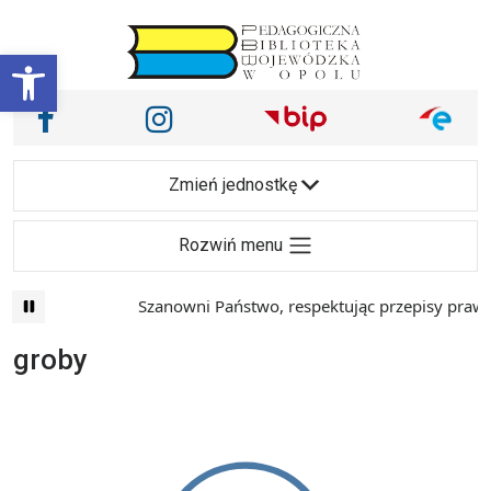
Przejdź do treści
Otwórz pasek narzędzi
Nasze media społecznościowe i inne
Facebook
Instagram
Main Navigation
Zmień jednostkę
Rozwiń menu
Szanowni Państwo, respektując przepisy prawa 
groby