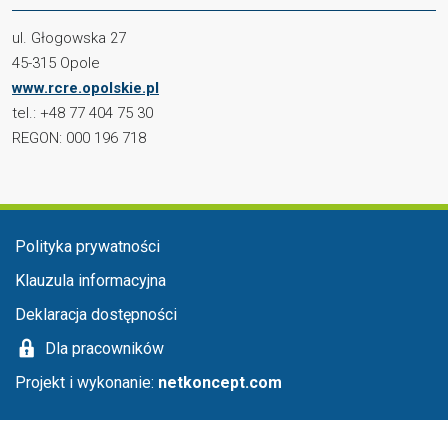
ul. Głogowska 27
45-315 Opole
www.rcre.opolskie.pl
tel.: +48 77 404 75 30
REGON: 000 196 718
Menu stopka
Polityka prywatności
Klauzula informacyjna
Deklaracja dostępności
Dla pracowników
Projekt i wykonanie:
netkoncept.com