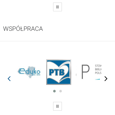
WSTRZYMAJ
WSPÓŁPRACA
prev
next
WSTRZYMAJ