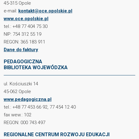
45-315 Opole
e-mail:
kontakt@oce.opolskie.pl
www.oce.opolskie.pl
tel.: +48 77 404 75 30
NIP: 754 312 55 19
REGON: 365 183 911
Dane do faktury
PEDAGOGICZNA
BIBLIOTEKA WOJEWÓDZKA
ul. Kościuszki 14
45-062 Opole
www.pedagogiczna.pl
tel.: +48 77 453 66 92, 77 454 12 40
fax wew.: 102
REGON: 000 743 497
REGIONALNE CENTRUM ROZWOJU EDUKACJI