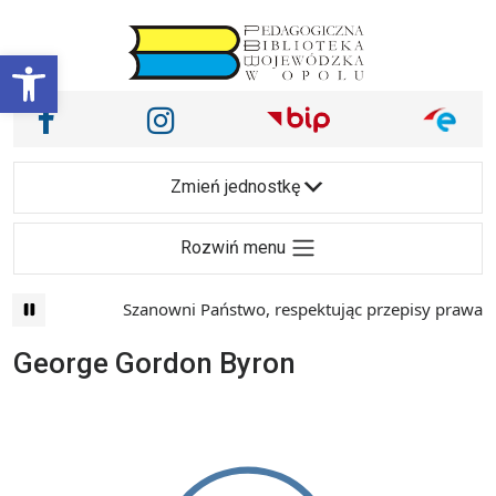
Przejdź do treści
Otwórz pasek narzędzi
Nasze media społecznościowe i inne
Facebook
Instagram
Main Navigation
Zmień jednostkę
Rozwiń menu
Szanowni Państwo, respektując przepisy prawa i 
George Gordon Byron