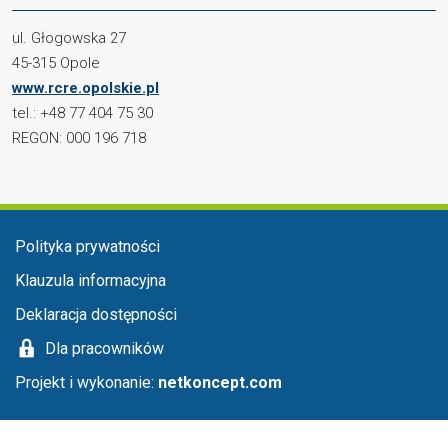
ul. Głogowska 27
45-315 Opole
www.rcre.opolskie.pl
tel.: +48 77 404 75 30
REGON: 000 196 718
Menu stopka
Polityka prywatności
Klauzula informacyjna
Deklaracja dostępności
Dla pracowników
Projekt i wykonanie:
netkoncept.com