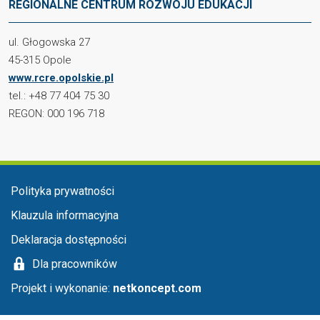
REGIONALNE CENTRUM ROZWOJU EDUKACJI
ul. Głogowska 27
45-315 Opole
www.rcre.opolskie.pl
tel.: +48 77 404 75 30
REGON: 000 196 718
Menu stopka
Polityka prywatności
Klauzula informacyjna
Deklaracja dostępności
Dla pracowników
Projekt i wykonanie:
netkoncept.com