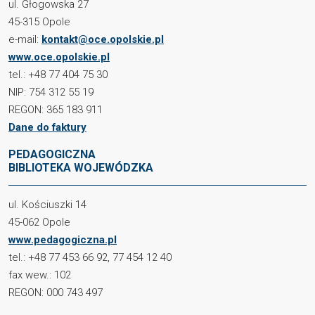
ul. Głogowska 27
45-315 Opole
e-mail:
kontakt@oce.opolskie.pl
www.oce.opolskie.pl
tel.: +48 77 404 75 30
NIP: 754 312 55 19
REGON: 365 183 911
Dane do faktury
PEDAGOGICZNA
BIBLIOTEKA WOJEWÓDZKA
ul. Kościuszki 14
45-062 Opole
www.pedagogiczna.pl
tel.: +48 77 453 66 92, 77 454 12 40
fax wew.: 102
REGON: 000 743 497