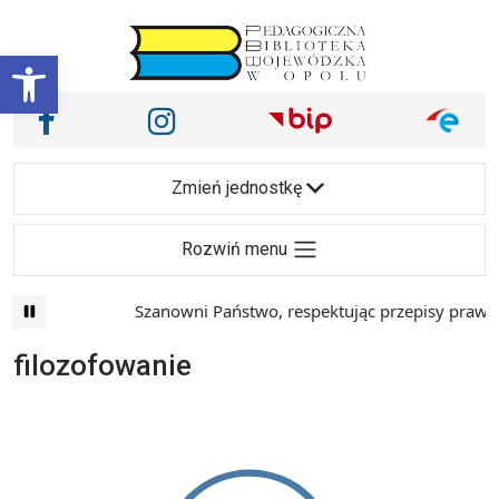
Przejdź do treści
Otwórz pasek narzędzi
Nasze media społecznościowe i inne
Facebook
Instagram
Main Navigation
Zmień jednostkę
Rozwiń menu
Szanowni Państwo, respektując przepisy prawa i
filozofowanie