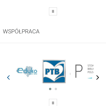
WSTRZYMAJ
WSPÓŁPRACA
prev
next
WSTRZYMAJ