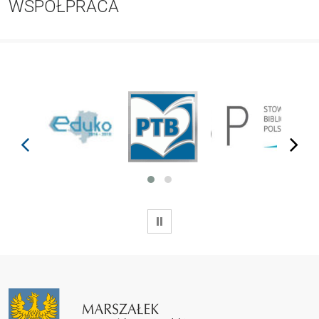
WSPÓŁPRACA
prev
next
WSTRZYMAJ