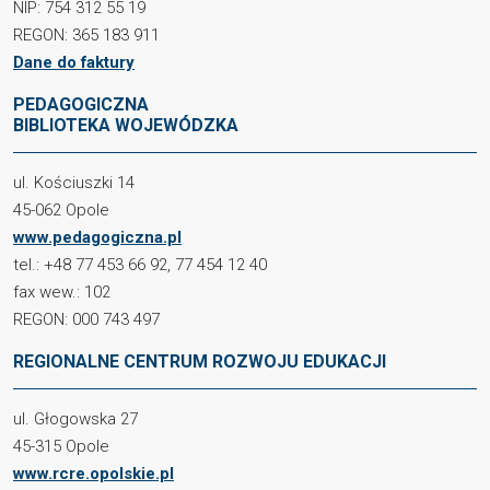
NIP: 754 312 55 19
REGON: 365 183 911
Dane do faktury
PEDAGOGICZNA
BIBLIOTEKA WOJEWÓDZKA
ul. Kościuszki 14
45-062 Opole
www.pedagogiczna.pl
tel.: +48 77 453 66 92, 77 454 12 40
fax wew.: 102
REGON: 000 743 497
REGIONALNE CENTRUM ROZWOJU EDUKACJI
ul. Głogowska 27
45-315 Opole
www.rcre.opolskie.pl