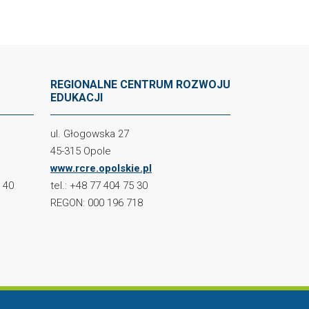
REGIONALNE CENTRUM ROZWOJU
EDUKACJI
ul. Głogowska 27
45-315 Opole
www.rcre.opolskie.pl
2 40
tel.: +48 77 404 75 30
REGON: 000 196 718