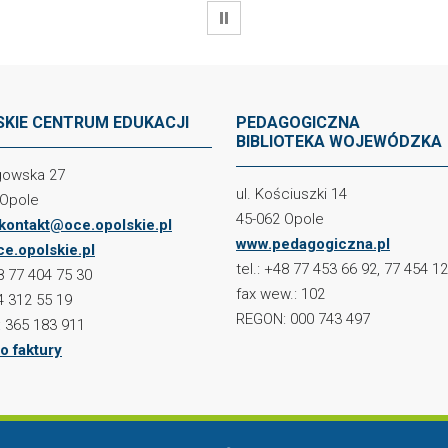
WSTRZYMAJ
KIE CENTRUM EDUKACJI
PEDAGOGICZNA
BIBLIOTEKA WOJEWÓDZKA
ogowska 27
ul. Kościuszki 14
 Opole
45-062 Opole
kontakt@oce.opolskie.pl
www.pedagogiczna.pl
e.opolskie.pl
tel.: +48 77 453 66 92, 77 454 1
48 77 404 75 30
fax wew.: 102
4 312 55 19
REGON: 000 743 497
 365 183 911
o faktury