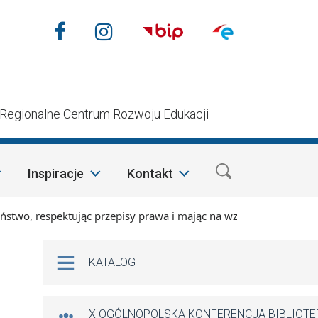
Nasze media społecznościow
Facebook
Instagram
n
Regionalne Centrum Rozwoju Edukacji
Inspiracje
Kontakt
o, respektując przepisy prawa i mając na względzie szczególn
Na skróty
KATALOG
X OGÓLNOPOLSKA KONFERENCJA BIBLIOT