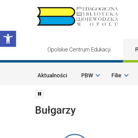
Przejdź do treści
Otwórz pasek narzędzi
Opolskie Centrum Edukacji
P
Aktualności
PBW
Filie
Bułgarzy