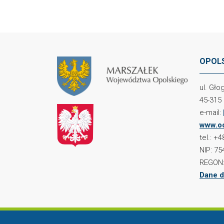
OPOLS
ul. Gł
45-315
e-mail:
www.oc
tel.: +
NIP: 75
REGON:
Dane d