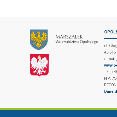
OPOLS
ul. Gł
45-315
e-mail:
www.oc
tel.: +
NIP: 75
REGON:
Dane d