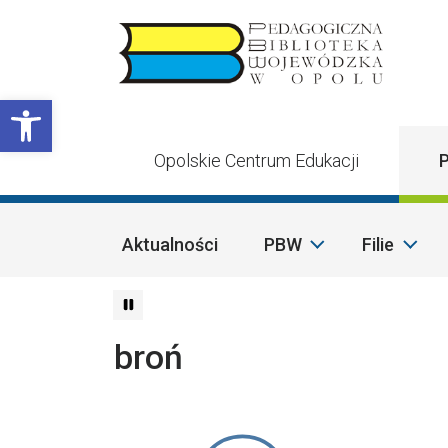
Przejdź do treści
Otwórz pasek narzędzi
Opolskie Centrum Edukacji
P
Aktualności
PBW
Filie
broń