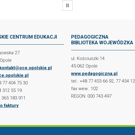
WSTRZYMAJ
KIE CENTRUM EDUKACJI
PEDAGOGICZNA
BIBLIOTEKA WOJEWÓDZKA
ogowska 27
ul. Kościuszki 14
 Opole
45-062 Opole
kontakt@oce.opolskie.pl
www.pedagogiczna.pl
e.opolskie.pl
tel.: +48 77 453 66 92, 77 454 1
48 77 404 75 30
fax wew.: 102
4 312 55 19
REGON: 000 743 497
 365 183 911
o faktury