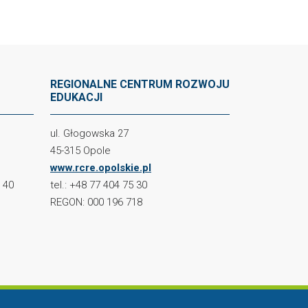
REGIONALNE CENTRUM ROZWOJU
EDUKACJI
ul. Głogowska 27
45-315 Opole
www.rcre.opolskie.pl
2 40
tel.: +48 77 404 75 30
REGON: 000 196 718