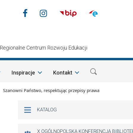
Nasze media społecznościow
Facebook
Instagram
n
Regionalne Centrum Rozwoju Edukacji
Inspiracje
Kontakt
nowni Państwo, respektując przepisy prawa i mając na względz
Na skróty
KATALOG
X OGÓLNOPOLSKA KONFERENCJA BIBLIOT