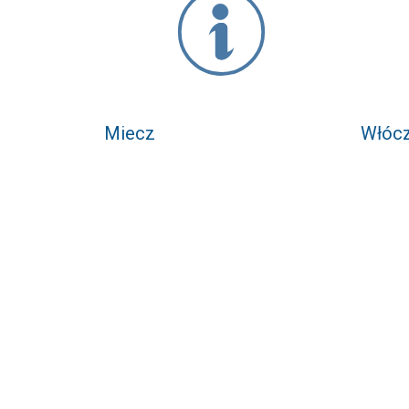
Miecz
Włócz