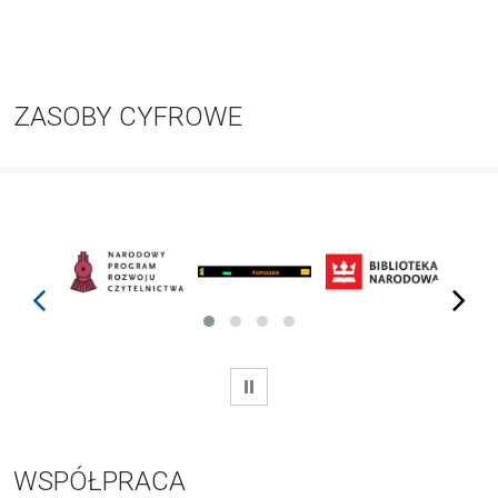
ZASOBY CYFROWE
prev
next
WSTRZYMAJ
WSPÓŁPRACA