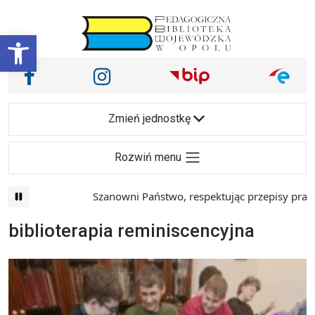
Przejdź do treści
Otwórz pasek narzędzi
Nasze media społecznościowe i inne
Facebook
Instagram
Main Navigation
Zmień jednostkę
Rozwiń menu
Szanowni Państwo, respektując przepisy prawa i
biblioterapia reminiscencyjna