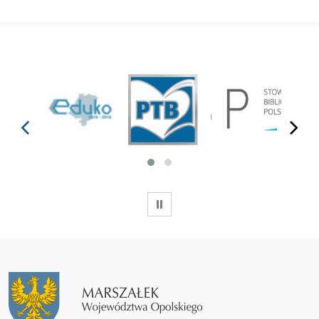
prev
next
WSTRZYMAJ