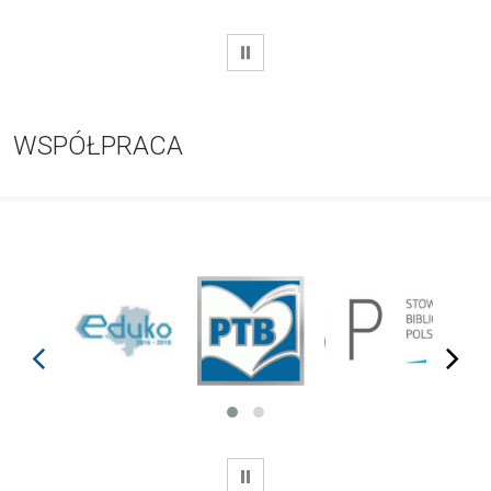
WSTRZYMAJ
WSPÓŁPRACA
prev
next
WSTRZYMAJ