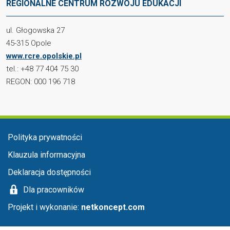
REGIONALNE CENTRUM ROZWOJU EDUKACJI
ul. Głogowska 27
45-315 Opole
www.rcre.opolskie.pl
tel.: +48 77 404 75 30
REGON: 000 196 718
Menu stopka
Polityka prywatności
Klauzula informacyjna
Deklaracja dostępności
Dla pracowników
Projekt i wykonanie:
netkoncept.com