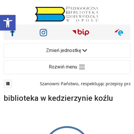
Przejdź do treści
Otwórz pasek narzędzi
Nasze media społecznościowe i inne
Facebook
Instagram
Main Navigation
Zmień jednostkę
Rozwiń menu
Szanowni Państwo, respektując przepisy prawa 
biblioteka w kedzierzynie koźlu