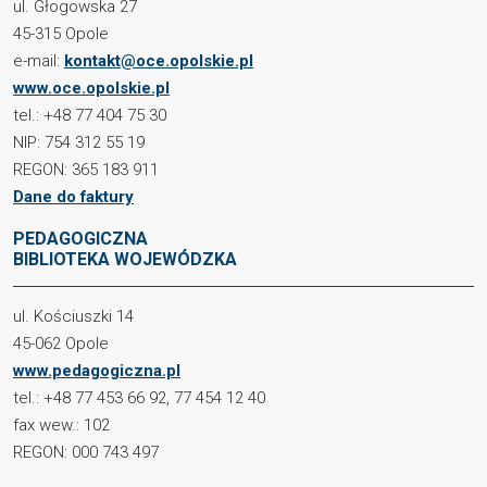
ul. Głogowska 27
45-315 Opole
e-mail:
kontakt@oce.opolskie.pl
www.oce.opolskie.pl
tel.: +48 77 404 75 30
NIP: 754 312 55 19
REGON: 365 183 911
Dane do faktury
PEDAGOGICZNA
BIBLIOTEKA WOJEWÓDZKA
ul. Kościuszki 14
45-062 Opole
www.pedagogiczna.pl
tel.: +48 77 453 66 92, 77 454 12 40
fax wew.: 102
REGON: 000 743 497