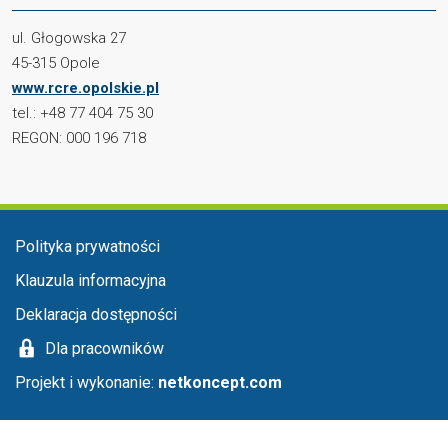
ul. Głogowska 27
45-315 Opole
www.rcre.opolskie.pl
tel.: +48 77 404 75 30
REGON: 000 196 718
Menu stopka
Polityka prywatności
Klauzula informacyjna
Deklaracja dostępności
Dla pracowników
Projekt i wykonanie:
netkoncept.com