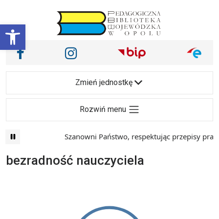
Przejdź do treści
Otwórz pasek narzędzi
Nasze media społecznościowe i inne
Facebook
Instagram
Main Navigation
Zmień jednostkę
Rozwiń menu
Szanowni Państwo, respektując przepisy prawa
bezradność nauczyciela