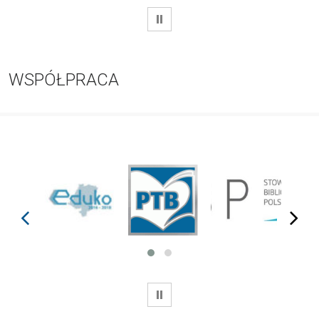
WSTRZYMAJ
WSPÓŁPRACA
prev
next
WSTRZYMAJ