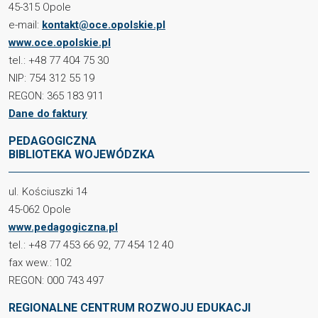
45-315 Opole
e-mail:
kontakt@oce.opolskie.pl
www.oce.opolskie.pl
tel.: +48 77 404 75 30
NIP: 754 312 55 19
REGON: 365 183 911
Dane do faktury
PEDAGOGICZNA
BIBLIOTEKA WOJEWÓDZKA
ul. Kościuszki 14
45-062 Opole
www.pedagogiczna.pl
tel.: +48 77 453 66 92, 77 454 12 40
fax wew.: 102
REGON: 000 743 497
REGIONALNE CENTRUM ROZWOJU EDUKACJI