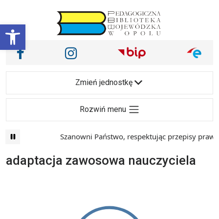
Przejdź do treści
Otwórz pasek narzędzi
Nasze media społecznościowe i inne
Facebook
Instagram
Main Navigation
Zmień jednostkę
Rozwiń menu
Szanowni Państwo, respektując przepisy prawa i
adaptacja zawosowa nauczyciela