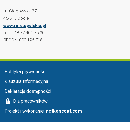
ul. Głogowska 27
45-315 Opole
www.rcre.opolskie.pl
tel.: +48 77 404 75 30
REGON: 000 196 718
Menu stopka
Polityka prywatności
Klauzula informacyjna
Deklaracja dostępności
Dla pracowników
Projekt i wykonanie:
netkoncept.com