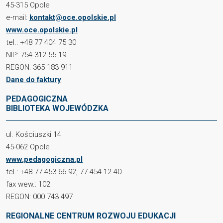
45-315 Opole
e-mail:
kontakt@oce.opolskie.pl
www.oce.opolskie.pl
tel.: +48 77 404 75 30
NIP: 754 312 55 19
REGON: 365 183 911
Dane do faktury
PEDAGOGICZNA
BIBLIOTEKA WOJEWÓDZKA
ul. Kościuszki 14
45-062 Opole
www.pedagogiczna.pl
tel.: +48 77 453 66 92, 77 454 12 40
fax wew.: 102
REGON: 000 743 497
REGIONALNE CENTRUM ROZWOJU EDUKACJI