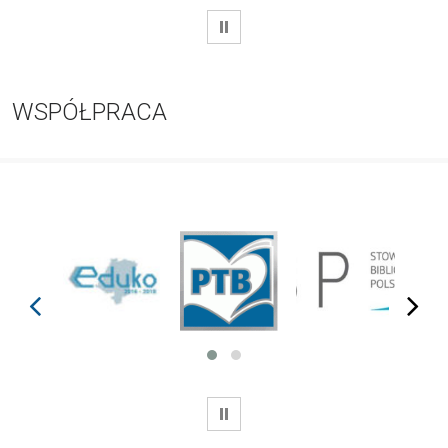
WSTRZYMAJ
WSPÓŁPRACA
prev
next
WSTRZYMAJ