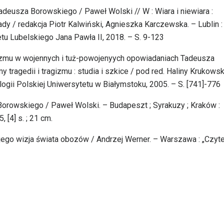
” Tadeusza Borowskiego / Paweł Wolski // W : Wiara i niewiara :
dy / redakcja Piotr Kalwiński, Agnieszka Karczewska. – Lublin :
u Lubelskiego Jana Pawła II, 2018. – S. 9-123
gizmu w wojennych i tuż-powojenyych opowiadaniach Tadeusza
ragedii i tragizmu : studia i szkice / pod red. Haliny Krukowski
ologii Polskiej Uniwersytetu w Białymstoku, 2005. – S. [741]-776
orowskiego / Paweł Wolski. – Budapeszt ; Syrakuzy ; Kraków :
[4] s. ; 21 cm.
jego wizja świata obozów / Andrzej Werner. – Warszawa : „Czytel