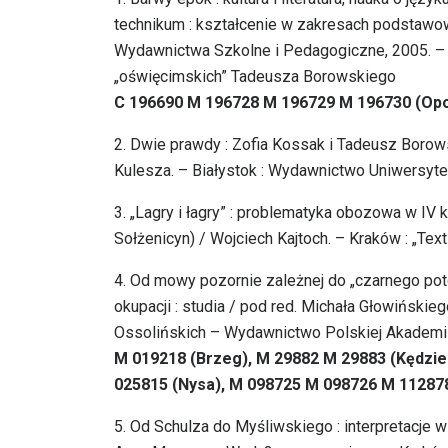
technikum : kształcenie w zakresach podstawo
Wydawnictwa Szkolne i Pedagogiczne, 2005. – 
„oświęcimskich” Tadeusza Borowskiego
C 196690 M 196728 M 196729 M 196730 (Opo
2. Dwie prawdy : Zofia Kossak i Tadeusz Borow
Kulesza. – Białystok : Wydawnictwo Uniwersytec
3. „Lagry i łagry” : problematyka obozowa w IV 
Sołżenicyn) / Wojciech Kajtoch. – Kraków : „Text”
4. Od mowy pozornie zależnej do „czarnego poto
okupacji : studia / pod red. Michała Głowińskie
Ossolińskich – Wydawnictwo Polskiej Akademii
M 019218 (Brzeg), M 29882 M 29883 (Kędzie
025815 (Nysa), M 098725 M 098726 M 11287
5. Od Schulza do Myśliwskiego : interpretacje 