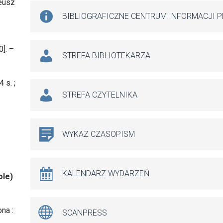
deusz
BIBLIOGRAFICZNE CENTRUM INFORMACJI 
]. –
STREFA BIBLIOTEKARZA
 s. ;
STREFA CZYTELNIKA
WYKAZ CZASOPISM
KALENDARZ WYDARZEŃ
ole)
na :
SCANPRESS