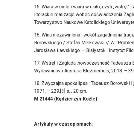
15. Wiara w ciele i wiara w ciało, czyli „wstręt
literackie realizacje wobec doświadczenia Zagła
Towarzystwo Naukowe Katolickiego Uniwersytet
16. Wina niezawiniona : wokół zagadnienia tra
Borowskiego / Stefan Melkowski // W : Problemy t
Jarosława Ławskiego. – Białystok : Instytut Fil
17. Wstręt i Zagłada :nowoczesność Tadeusza B
Wydawnictwo Austeria Klezmerhojs, 2018. – 395, 
18. Zwyczajna apokalipsa : Tadeusz Borowski i 
1971. – 229,[3] s. ; 20 cm.
M 21444 (Kędzierzyn-Koźle)
Artykuły w czasopismach: