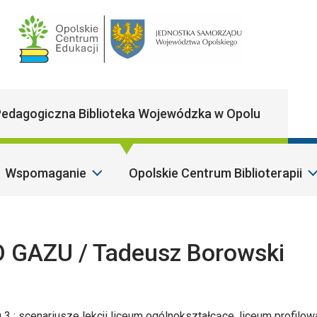
Main Navigatio
edagogiczna Biblioteka Wojewódzka w Opolu
Wspomaganie
Opolskie Centrum Biblioterapii
GAZU / Tadeusz Borowski
yku 3 : scenariusze lekcji liceum ogólnokształcące, liceum profilow