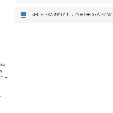
MEDIATEKA INSTYTUTU GOETHEGO W KRAK
nna
ny
1. –
,