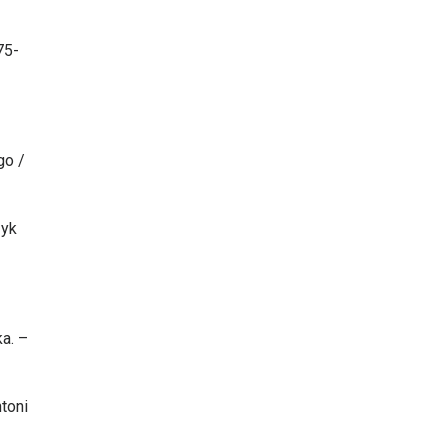
75-
go /
zyk
a. –
toni