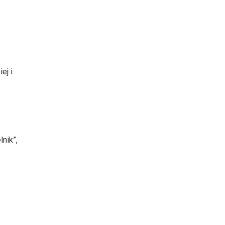
ej i
nik”,