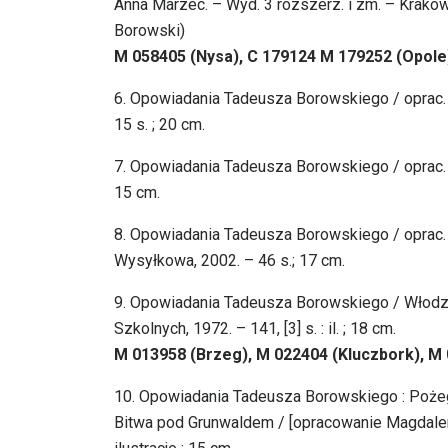
Anna Marzec. – Wyd. 3 rozszerz. i zm. – Kraków
Borowski)
M 058405 (Nysa), C 179124 M 179252 (Opole
6. Opowiadania Tadeusza Borowskiego / oprac.
15 s. ; 20 cm.
7. Opowiadania Tadeusza Borowskiego / oprac. M
15 cm.
8. Opowiadania Tadeusza Borowskiego / oprac. 
Wysyłkowa, 2002. – 46 s.; 17 cm.
9. Opowiadania Tadeusza Borowskiego / Włod
Szkolnych, 1972. – 141, [3] s. : il. ; 18 cm.
M 013958 (Brzeg), M 022404 (Kluczbork), M
10. Opowiadania Tadeusza Borowskiego : Pożeg
Bitwa pod Grunwaldem / [opracowanie Magdalena S