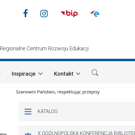
Nasze media społecznościow
Facebook
Instagram
n
Regionalne Centrum Rozwoju Edukacji
Inspiracje
Kontakt
Szanowni Państwo, respektując przepisy prawa i mając na wzgl
Na skróty
KATALOG
X OGÓLNOPOLSKA KONFERENCJA BIBLIOT
ane,