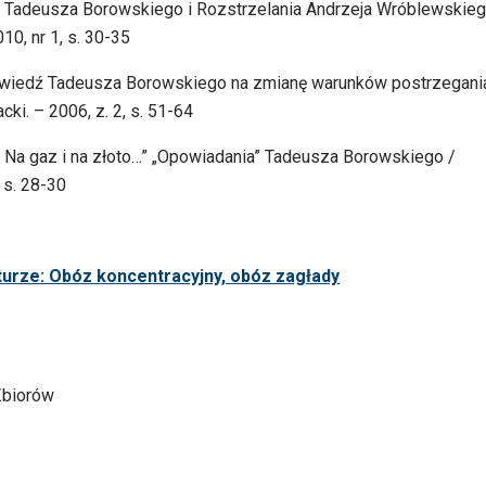
 Tadeusza Borowskiego i Rozstrzelania Andrzeja Wróblewskieg
0, nr 1, s. 30-35
powiedź Tadeusza Borowskiego na zmianę warunków postrzegani
ki. – 2006, z. 2, s. 51-64
ą. Na gaz i na złoto…” „Opowiadania” Tadeusza Borowskiego /
 s. 28-30
turze: Obóz koncentracyjny, obóz zagłady
 Zbiorów