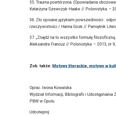
35. Trauma powtórzona. (Opowiadania obozowe
Katarzyna Szewczyk-Haake // Polonistyka. – 201
36. Zło opisane językiem powszedniości : od
rzeczywistości / Hanna Gosk // Pamiętnik Literac
37. „Znajdź na to wszystko formułę filozoficzn
Aleksandra Francuz // Polonistyka. – 2013, nr 9,
Zob. także:
Motywy literackie, motywy w kul
Oprac. Iwona Kowalska
Wydział Informacji, Bibliografii i Udostępniania
PBW w Opolu
Udostepnij: