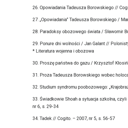
26. Opowiadania Tadeusza Borowskiego // Cogito
27. „Opowiadania” Tadeusza Borowskiego / Mart
28. Paradoksy obozowego świata / Sławomir Bury
29. Ponure dni wolności / Jan Galant // Polonisty
* Literatura wojenna i obozowa
30. Proszę państwa do gazu / Krzysztof Kłosińsk
31. Proza Tadeusza Borowskiego wobec holocaust
32. Studium syndromu poobozowego: „Krajobraz p
33. Świadkowie Shoah a sytuacja szkolna, czyli
nr 6, s. 29-34
34. Tadek // Cogito. – 2007, nr 5, s. 56-57