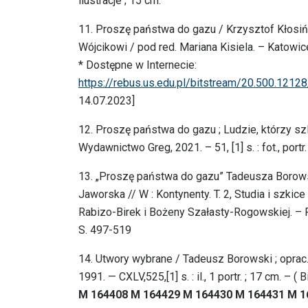
ilustracje ; 15 cm.
11. Proszę państwa do gazu / Krzysztof Kłosiń
Wójcikowi / pod red. Mariana Kisiela. – Katowi
* Dostępne w Internecie:
https://rebus.us.edu.pl/bitstream/20.500.12
14.07.2023]
12. Proszę państwa do gazu ; Ludzie, którzy sz
Wydawnictwo Greg, 2021. – 51, [1] s. : fot., portr.
13. „Proszę państwa do gazu” Tadeusza Borowski
Jaworska // W : Kontynenty. T. 2, Studia i szk
Rabizo-Birek i Bożeny Szałasty-Rogowskiej. –
S. 497-519
14. Utwory wybrane / Tadeusz Borowski ; oprac.
1991. — CXLV,525,[1] s. : il., 1 portr. ; 17 cm. –
M 164408 M 164429 M 164430 M 164431 M 1