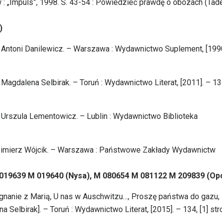
 : „Impuls”, 1998. S. 43-54 : Powiedzieć prawdę o obozach (Ta
)
 Antoni Danilewicz. – Warszawa : Wydawnictwo Suplement, [1990
agdalena Selbirak. – Toruń : Wydawnictwo Literat, [2011]. – 134
Urszula Lementowicz. – Lublin : Wydawnictwo Biblioteka
zimierz Wójcik. – Warszawa : Państwowe Zakłady Wydawnictw
 019639 M 019640 (Nysa), M 080654 M 081122 M 209839 (Op
nanie z Marią, U nas w Auschwitzu…, Proszę państwa do gazu,
elbirak]. – Toruń : Wydawnictwo Literat, [2015]. – 134, [1] stro