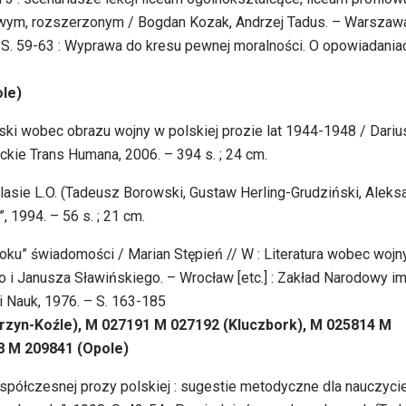
wym, rozszerzonym / Bogdan Kozak, Andrzej Tadus. – Warszawa
S. 59-63 : Wyprawa do kresu pewnej moralności. O opowiadania
le)
ski wobec obrazu wojny w polskiej prozie lat 1944-1948 / Dariu
kie Trans Humana, 2006. – 394 s. ; 24 cm.
klasie L.O. (Tadeusz Borowski, Gustaw Herling-Grudziński, Aleks
, 1994. – 56 s. ; 21 cm.
ku” świadomości / Marian Stępień // W : Literatura wobec wojny
go i Janusza Sławińskiego. – Wrocław [etc.] : Zakład Narodowy im
 Nauk, 1976. – S. 163-185
rzyn-Koźle), M 027191 M 027192 (Kluczbork), M 025814 M
8 M 209841 (Opole)
współczesnej prozy polskiej : sugestie metodyczne dla nauczycie