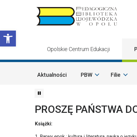
Przejdź do treści
Otwórz pasek narzędzi
Opolskie Centrum Edukacji
P
Aktualności
PBW
Filie
PROSZĘ PAŃSTWA DO 
Książki:
1. Barwy epok : kultura i literatura, nauka o jęz