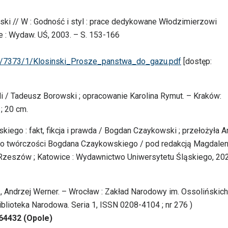
ski // W : Godność i styl : prace dedykowane Włodzimierzowi
ce : Wydaw. UŚ, 2003. – S. 153-166
128/7373/1/Klosinski_Prosze_panstwa_do_gazu.pdf
[dostęp:
li / Tadeusz Borowski ; opracowanie Karolina Rymut. – Kraków:
 ; 20 cm.
ego : fakt, fikcja i prawda / Bogdan Czaykowski ; przełożyła A
ice o twórczości Bogdana Czaykowskiego / pod redakcją Magdale
 Rzeszów ; Katowice : Wydawnictwo Uniwersytetu Śląskiego, 202
, Andrzej Werner. – Wrocław : Zakład Narodowy im. Ossolińskich
 ( Biblioteka Narodowa. Seria 1, ISSN 0208-4104 ; nr 276 )
64432 (Opole)