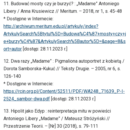
11. Budować mosty czy je burzyć? : „Madame” Antoniego
Libery / Anna Krusiewicz // Meritum. – 2018, nr 1, s. 45-48
* Dostępne w Internecie:
http://archiwum.meritum.edu.pl/artykuly/index?
ArtykulySearch%5Btytul%5D=Budowa%C4%87+mosty+czy+j
e+burzy%C4%87&ArtykulySearch%5Bautor%5D=&page=8&s
ort=autor
[dostęp: 28.11.2023 r.]
12. Dwa razy „Madame” : Pigmaliona autoportret z kobietą /
Dorota Samborska-Kukuć // Teksty Drugie. – 2005, nr 6, s.
126-140
* Dostępne w Internecie:
https://rcin.org.pl/Content/52511/PDF/WA248_71639_P-I-
2524_sambor-dwa.pdf
[dostęp: 28.11.2023 r.]
13. Hipolit jako Edyp : reinterpretacja mitu w powieści
Antoniego Libery „Madame” / Mateusz Stróżyński //
Przestrzenie Teorii. – [Nr] 30 (2018), s. 79-111