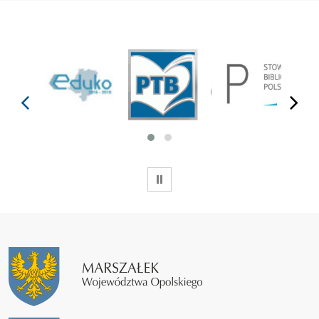
prev
next
WSTRZYMAJ