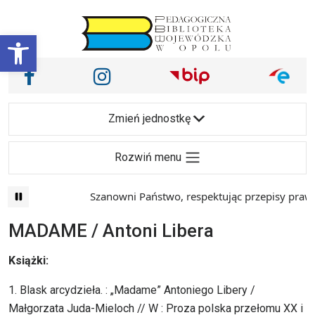
Przejdź do treści
Otwórz pasek narzędzi
Nasze media społecznościowe i inne
Facebook
Instagram
Main Navigation
Zmień jednostkę
Rozwiń menu
Szanowni Państwo, respektując przepisy prawa i m
MADAME / Antoni Libera
Książki:
1. Blask arcydzieła. : „Madame” Antoniego Libery /
Małgorzata Juda-Mieloch // W : Proza polska przełomu XX i