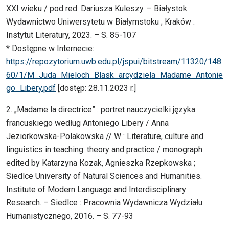
XXI wieku / pod red. Dariusza Kuleszy. – Białystok :
Wydawnictwo Uniwersytetu w Białymstoku ; Kraków :
Instytut Literatury, 2023. – S. 85-107
* Dostępne w Internecie:
https://repozytorium.uwb.edu.pl/jspui/bitstream/11320/148
60/1/M_Juda_Mieloch_Blask_arcydziela_Madame_Antonie
go_Libery.pdf
[dostęp: 28.11.2023 r.]
2. „Madame la directrice” : portret nauczycielki języka
francuskiego według Antoniego Libery / Anna
Jeziorkowska-Polakowska // W : Literature, culture and
linguistics in teaching: theory and practice / monograph
edited by Katarzyna Kozak, Agnieszka Rzepkowska ;
Siedlce University of Natural Sciences and Humanities.
Institute of Modern Language and Interdisciplinary
Research. – Siedlce : Pracownia Wydawnicza Wydziału
Humanistycznego, 2016. – S. 77-93