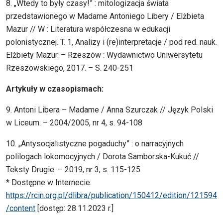
8. „Wtedy to były czasy!” : mitologizacja świata
przedstawionego w Madame Antoniego Libery / Elżbieta
Mazur // W : Literatura współczesna w edukacji
polonistycznej. T. 1, Analizy i (re)interpretacje / pod red. nauk.
Elżbiety Mazur. – Rzeszów : Wydawnictwo Uniwersytetu
Rzeszowskiego, 2017. – S. 240-251
Artykuły w czasopismach:
9. Antoni Libera – Madame / Anna Szurczak // Język Polski
w Liceum. – 2004/2005, nr 4, s. 94-108
10. „Antysocjalistyczne pogaduchy” : o narracyjnych
polilogach lokomocyjnych / Dorota Samborska-Kukuć //
Teksty Drugie. – 2019, nr 3, s. 115-125
* Dostępne w Internecie:
https://rcin.org.pl/dlibra/publication/150412/edition/121594
/content
[dostęp: 28.11.2023 r.]