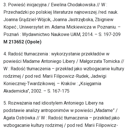
3. Powieść inicjacyjna / Ewelina Chodakowska // W :
Przechadzki po polskiej literaturze najnowszej /red. nauk.
Joanna Grądziel-Wójcik, Joanna Jastrzębska, Zbigniew
Kopeć ; Uniwersytet im. Adama Mickiewicza w Poznaniu. –
Poznań : Wydawnictwo Naukowe UAM, 2014. – S. 197-209
M 213652 (Opole)
4. Radość tłumaczenia : wykorzystanie przekładów w
powieści Madame Antoniego Libery / Małgorzata Tomicka //
W : Radość tłumaczenia – przekład jako wzbogacanie kultury
rodzimej / pod red. Marii Filipowicz-Rudek, Jadwigi
Koniecznej-Twardzikowej. – Kraków : „Księgarnia
Akademicka”, 2002. – S. 167-175
5. Rozważania nad idiostylem Antoniego Libery na
podstawie analizy antroponimów w powieści „Madame” /
Agata Ostrówka // W : Radość tłumaczenia – przekład jako
wzbogacanie kultury rodzimej / pod red. Marii Filipowicz-