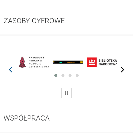
ZASOBY CYFROWE
prev
next
WSTRZYMAJ
WSPÓŁPRACA