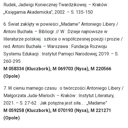
Rudek, Jadwigi Koniecznej-Twardzikowej. – Kraków :
„Księgarnia Akademicka”, 2002. – S. 135-150
6. Świat zaklęty w powieści „Madame” Antoniego Libery /
Antoni Buchała. – Bibliogr. // W : Dzieje najnowsze w
literaturze polskiej : szkice o współczesnej poezji i prozie /
red. Antoni Buchała. – Warszawa : Fundacja Rozwoju
Systemu Edukacji : Instytut Pamięci Narodowej, 2019. – S.
260-295
M 058334 (Kluczbork), M 069703 (Nysa), M 220566
(Opole)
7. W cieniu marnego czasu : o twórczości Antoniego Libery /
Małgorzata Juda-Mieloch. – Kraków : Instytut Literatury,
2021. – S. 27-62 : Jak potężna jest siła… : „Madame”
M 059258 (Kluczbork), M 070193 (Nysa), M 221271
(Opole)