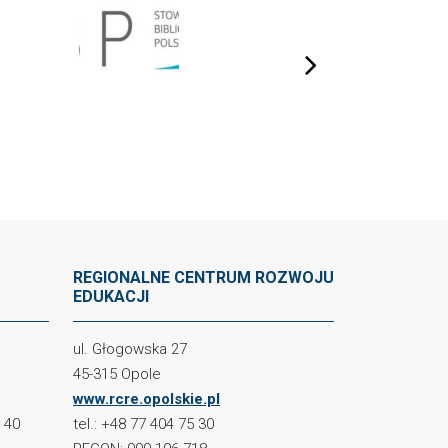
next
REGIONALNE CENTRUM ROZWOJU
EDUKACJI
ul. Głogowska 27
45-315 Opole
www.rcre.opolskie.pl
2 40
tel.: +48 77 404 75 30