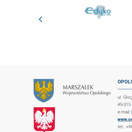
prev
OPOLS
ul. Gł
45-315
e-mail:
www.oc
tel.: +