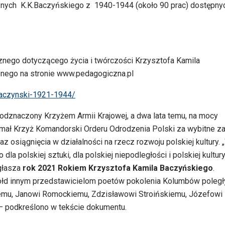
znych K.K.Baczyńskiego z 1940-1944 (około 90 prac) dostępny
cznego dotyczącego życia i twórczości Krzysztofa Kamila
pnego na stronie www.pedagogiczna.pl
baczynski-1921-1944/
odznaczony Krzyżem Armii Krajowej, a dwa lata temu, na mocy
ymał Krzyż Komandorski Orderu Odrodzenia Polski za wybitne za
az osiągnięcia w działalności na rzecz rozwoju polskiej kultury. 
a polskiej sztuki, dla polskiej niepodległości i polskiej kultury
głasza
rok 2021 Rokiem Krzysztofa Kamila Baczyńskiego
.
ołd innym przedstawicielom poetów pokolenia Kolumbów poleg
jcemu, Janowi Romockiemu, Zdzisławowi Stroińskiemu, Józefowi
– podkreślono w tekście dokumentu.