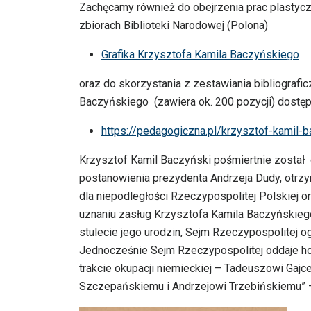
Zachęcamy również do obejrzenia prac plastyc
zbiorach Biblioteki Narodowej (Polona)
Grafika Krzysztofa Kamila Baczyńskiego
oraz do skorzystania z zestawiania bibliografi
Baczyńskiego (zawiera ok. 200 pozycji) dostę
https://pedagogiczna.pl/krzysztof-kamil-
Krzysztof Kamil Baczyński pośmiertnie został 
postanowienia prezydenta Andrzeja Dudy, otrz
dla niepodległości Rzeczypospolitej Polskiej or
uznaniu zasług Krzysztofa Kamila Baczyńskiego dl
stulecie jego urodzin, Sejm Rzeczypospolitej o
Jednocześnie Sejm Rzeczypospolitej oddaje h
trakcie okupacji niemieckiej – Tadeuszowi Ga
Szczepańskiemu i Andrzejowi Trzebińskiemu” 