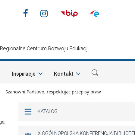
Nasze media społecznościow
Facebook
Instagram
n
Regionalne Centrum Rozwoju Edukacji
Inspiracje
Kontakt
anowni Państwo, respektując przepisy prawa i mając na względ
Na skróty
KATALOG
go,
X OGÓLNOPOLSKA KONFERENCJA BIBLIOT