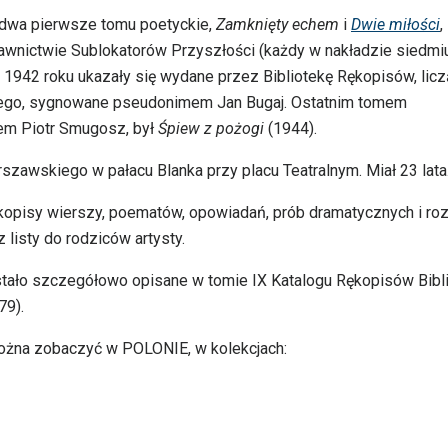
o dwa pierwsze tomu poetyckie,
Zamknięty echem
i
Dwie miłości
,
awnictwie Sublokatorów Przyszłości (każdy w nakładzie siedmi
 1942 roku ukazały się wydane przez Bibliotekę Rękopisów, lic
go, sygnowane pseudonimem Jan Bugaj. Ostatnim tomem
em Piotr Smugosz, był
Śpiew z pożogi
(1944).
zawskiego w pałacu Blanka przy placu Teatralnym. Miał 23 lata
rękopisy wierszy, poematów, opowiadań, prób dramatycznych i ro
az listy do rodziców artysty.
ało szczegółowo opisane w tomie IX Katalogu Rękopisów Bibli
79).
ożna zobaczyć w POLONIE, w kolekcjach: