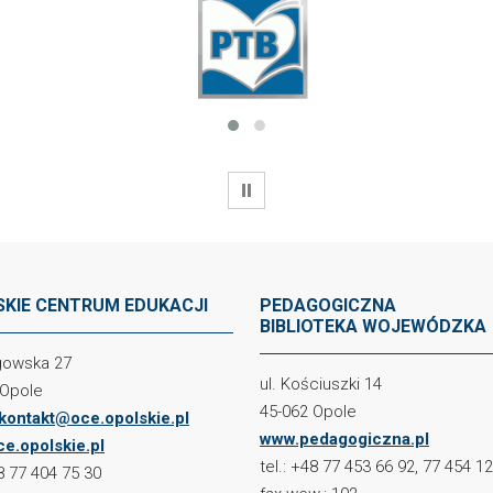
WSTRZYMAJ
KIE CENTRUM EDUKACJI
PEDAGOGICZNA
BIBLIOTEKA WOJEWÓDZKA
ogowska 27
ul. Kościuszki 14
 Opole
45-062 Opole
kontakt@oce.opolskie.pl
www.pedagogiczna.pl
e.opolskie.pl
tel.: +48 77 453 66 92, 77 454 1
48 77 404 75 30