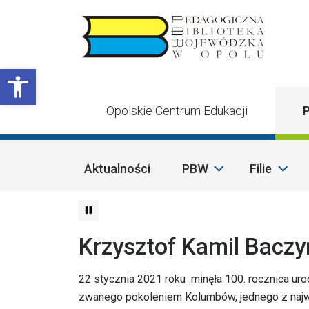
Przejdź do treści
Otwórz pasek narzędzi
Opolskie Centrum Edukacji
P
Aktualności
PBW
Filie
Krzysztof Kamil Baczy
22 stycznia 2021 roku minęła 100. rocznica ur
zwanego pokoleniem Kolumbów, jednego z najwy