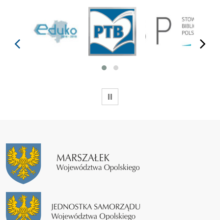
prev
next
WSTRZYMAJ