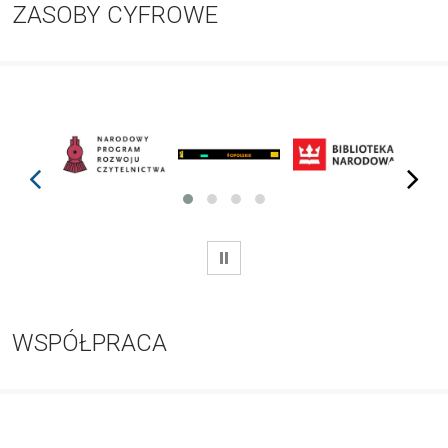
ZASOBY CYFROWE
prev
next
WSTRZYMAJ
WSPÓŁPRACA