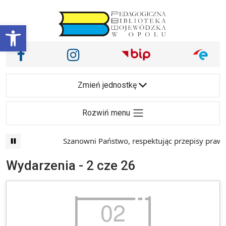
Przejdź do treści
Otwórz pasek narzędzi
Nasze media społecznościowe i inne
Facebook
Instagram
Main Navigation
Zmień jednostkę
Rozwiń menu
Szanowni Państwo, respektując przepisy prawa i
Wydarzenia - 2 cze 26
02