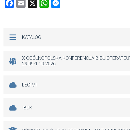
F
E
X
W
M
a
m
h
es
ce
ail
at
se
b
s
n
Na skróty
KATALOG
o
A
g
o
p
er
k
p
X OGÓLNOPOLSKA KONFERENCJA BIBLIOTERAPE
29.09-1.10.2026
LEGIMI
IBUK