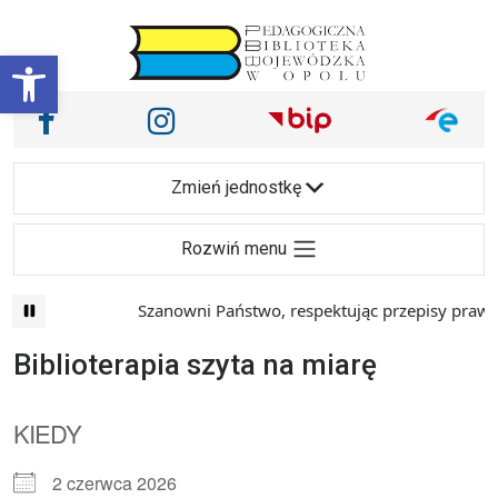
Przejdź do treści
Otwórz pasek narzędzi
Nasze media społecznościowe i inne
Facebook
Instagram
Main Navigation
Zmień jednostkę
Rozwiń menu
Szanowni Państwo, respektując przepisy prawa i
Biblioterapia szyta na miarę
KIEDY
2 czerwca 2026