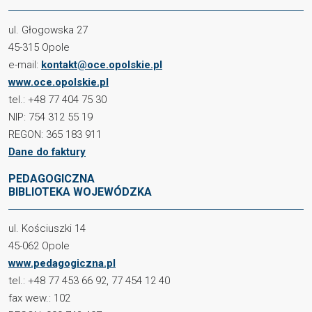
ul. Głogowska 27
45-315 Opole
e-mail:
kontakt@oce.opolskie.pl
www.oce.opolskie.pl
tel.: +48 77 404 75 30
NIP: 754 312 55 19
REGON: 365 183 911
Dane do faktury
PEDAGOGICZNA
BIBLIOTEKA WOJEWÓDZKA
ul. Kościuszki 14
45-062 Opole
www.pedagogiczna.pl
tel.: +48 77 453 66 92, 77 454 12 40
fax wew.: 102