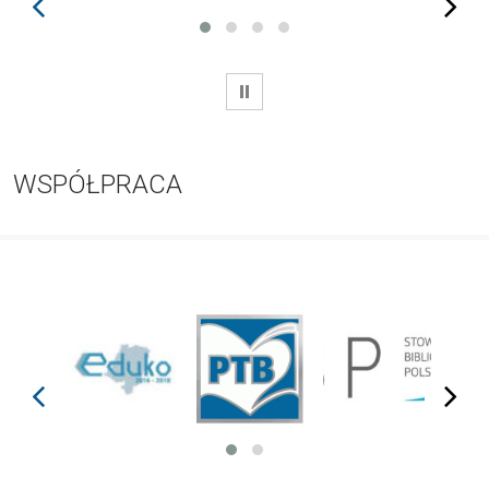
prev
next
WSTRZYMAJ
WSPÓŁPRACA
prev
next