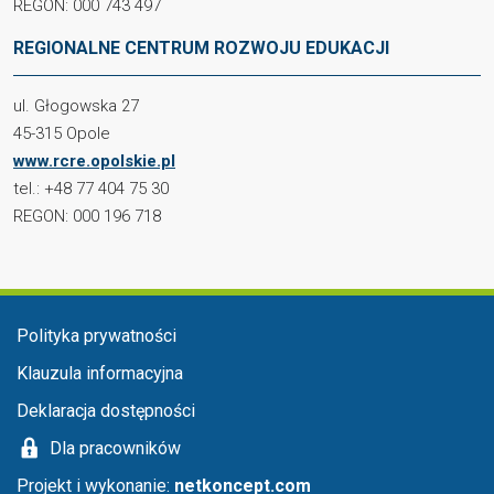
REGON: 000 743 497
REGIONALNE CENTRUM ROZWOJU EDUKACJI
ul. Głogowska 27
45-315 Opole
www.rcre.opolskie.pl
tel.: +48 77 404 75 30
REGON: 000 196 718
Menu stopka
Polityka prywatności
Klauzula informacyjna
Deklaracja dostępności
Dla pracowników
Projekt i wykonanie:
netkoncept.com