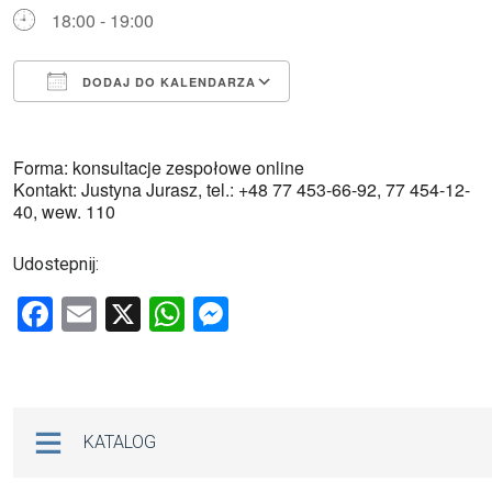
18:00 - 19:00
DODAJ DO KALENDARZA
Pobierz ICS
Kalendarz Google
Forma: konsultacje zespołowe online
Kontakt: Justyna Jurasz, tel.: +48 77 453-66-92, 77 454-12-
40, wew. 110
Udostepnij:
F
E
X
W
M
a
m
h
es
ce
ail
at
se
b
s
n
Na skróty
KATALOG
o
A
g
o
p
er