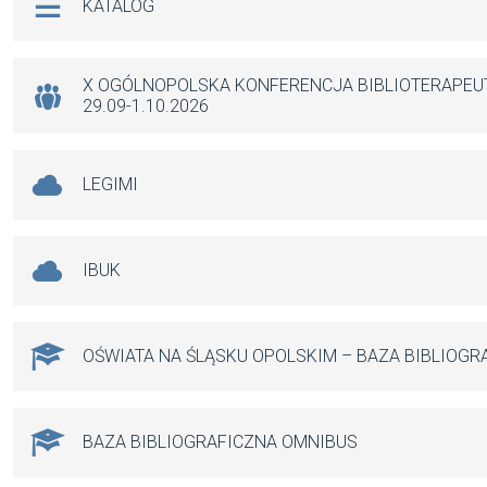
KATALOG
o
A
g
o
p
er
k
p
X OGÓLNOPOLSKA KONFERENCJA BIBLIOTERAPE
29.09-1.10.2026
LEGIMI
IBUK
OŚWIATA NA ŚLĄSKU OPOLSKIM – BAZA BIBLIOGR
BAZA BIBLIOGRAFICZNA OMNIBUS