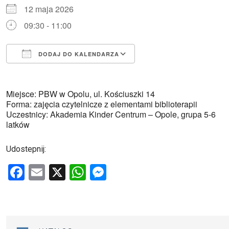
12 maja 2026
09:30 - 11:00
DODAJ DO KALENDARZA
Pobierz ICS
Kalendarz Google
Miejsce: PBW w Opolu, ul. Kościuszki 14
Forma: zajęcia czytelnicze z elementami biblioterapii
Uczestnicy: Akademia Kinder Centrum – Opole, grupa 5-6
latków
Udostepnij:
F
E
X
W
M
a
m
h
es
ce
ail
at
se
b
s
n
Na skróty