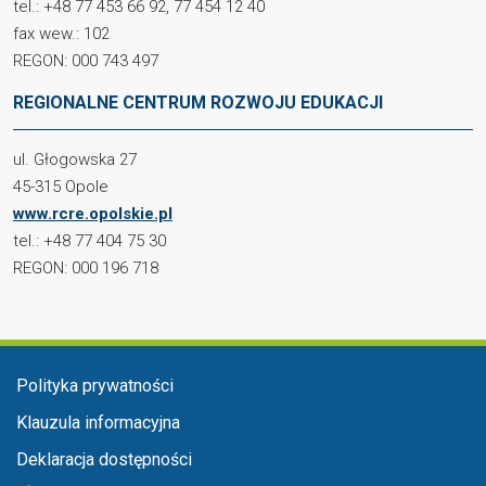
tel.: +48 77 453 66 92, 77 454 12 40
fax wew.: 102
REGON: 000 743 497
REGIONALNE CENTRUM ROZWOJU EDUKACJI
ul. Głogowska 27
45-315 Opole
www.rcre.opolskie.pl
tel.: +48 77 404 75 30
REGON: 000 196 718
Menu stopka
Polityka prywatności
Klauzula informacyjna
Deklaracja dostępności