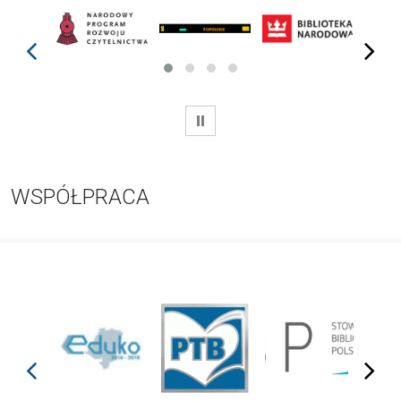
prev
next
WSTRZYMAJ
WSPÓŁPRACA
prev
next