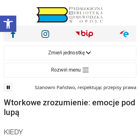
Przejdź do treści
Otwórz pasek narzędzi
Nasze media społecznościowe i inne
Facebook
Instagram
Main Navigation
Zmień jednostkę
Rozwiń menu
Szanowni Państwo, respektując przepisy prawa i 
Wtorkowe zrozumienie: emocje pod
lupą
KIEDY