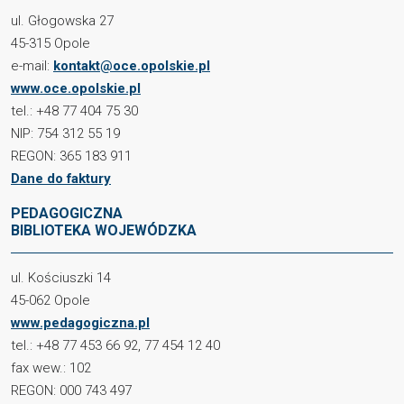
ul. Głogowska 27
45-315 Opole
e-mail:
kontakt@oce.opolskie.pl
www.oce.opolskie.pl
tel.: +48 77 404 75 30
NIP: 754 312 55 19
REGON: 365 183 911
Dane do faktury
PEDAGOGICZNA
BIBLIOTEKA WOJEWÓDZKA
ul. Kościuszki 14
45-062 Opole
www.pedagogiczna.pl
tel.: +48 77 453 66 92, 77 454 12 40
fax wew.: 102
REGON: 000 743 497