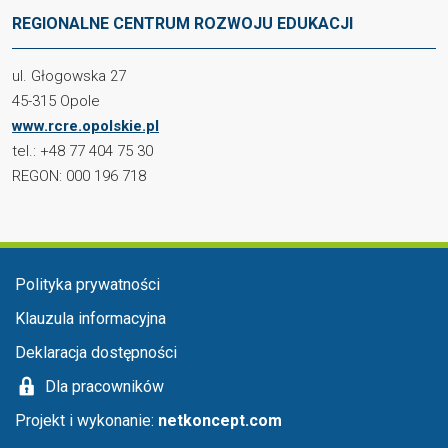
REGIONALNE CENTRUM ROZWOJU EDUKACJI
ul. Głogowska 27
45-315 Opole
www.rcre.opolskie.pl
tel.: +48 77 404 75 30
REGON: 000 196 718
Menu stopka
Polityka prywatności
Klauzula informacyjna
Deklaracja dostępności
Dla pracowników
Projekt i wykonanie:
netkoncept.com