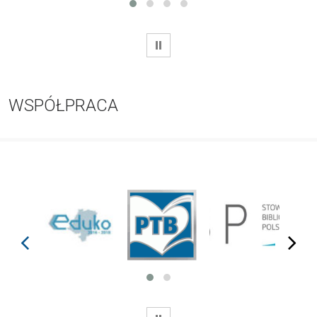
WSTRZYMAJ
WSPÓŁPRACA
prev
next