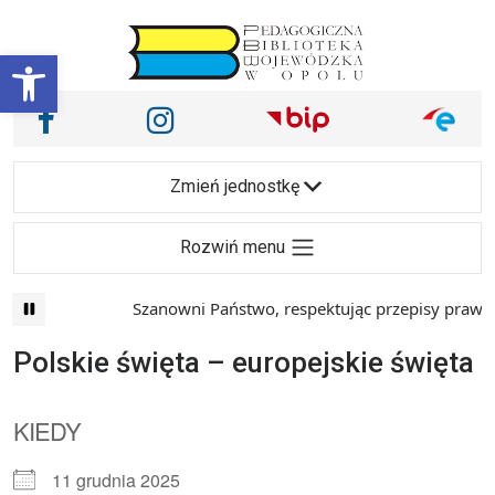
Przejdź do treści
Otwórz pasek narzędzi
Nasze media społecznościowe i inne
Facebook
Instagram
Main Navigation
Zmień jednostkę
Rozwiń menu
Szanowni Państwo, respektując przepisy prawa i
Polskie święta – europejskie święta
KIEDY
11 grudnia 2025