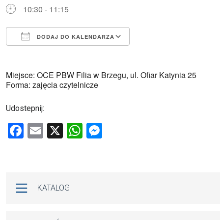
10:30 - 11:15
DODAJ DO KALENDARZA
Pobierz ICS
Kalendarz Google
Miejsce: OCE PBW Filia w Brzegu, ul. Ofiar Katynia 25
Forma: zajęcia czytelnicze
Udostepnij:
F
E
X
W
M
a
m
h
es
ce
ail
at
se
b
s
n
Na skróty
KATALOG
o
A
g
o
p
er