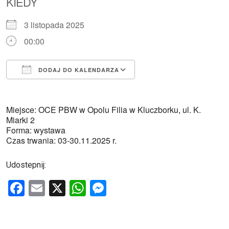
KIEDY
3 listopada 2025
00:00
DODAJ DO KALENDARZA
Pobierz ICS
Kalendarz Google
Miejsce: OCE PBW w Opolu Filia w Kluczborku, ul. K.
Miarki 2
Forma: wystawa
Czas trwania: 03-30.11.2025 r.
Udostepnij:
F
E
X
W
M
a
m
h
es
ce
ail
at
se