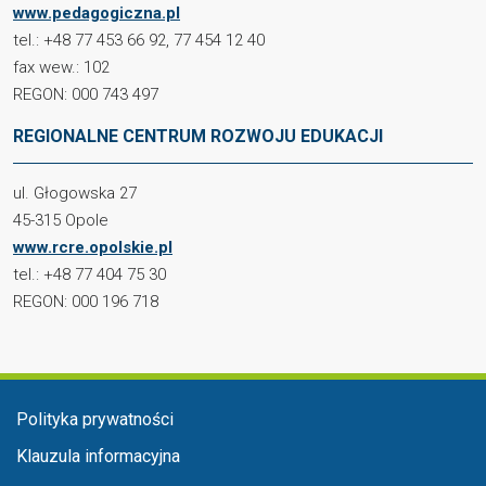
www.pedagogiczna.pl
tel.: +48 77 453 66 92, 77 454 12 40
fax wew.: 102
REGON: 000 743 497
REGIONALNE CENTRUM ROZWOJU EDUKACJI
ul. Głogowska 27
45-315 Opole
www.rcre.opolskie.pl
tel.: +48 77 404 75 30
REGON: 000 196 718
Menu stopka
Polityka prywatności
Klauzula informacyjna