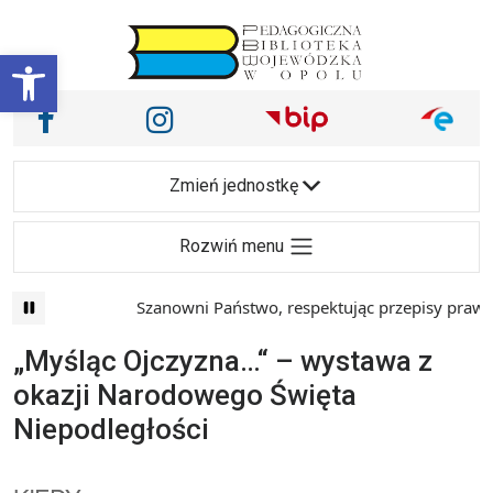
Przejdź do treści
Otwórz pasek narzędzi
Nasze media społecznościowe i inne
Facebook
Instagram
Main Navigation
Zmień jednostkę
Rozwiń menu
Szanowni Państwo, respektując przepisy prawa i
„Myśląc Ojczyzna…“ – wystawa z
okazji Narodowego Święta
Niepodległości