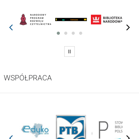
prev
next
WSTRZYMAJ
WSPÓŁPRACA
prev
next