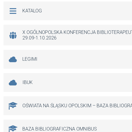
b
s
n
Na skróty
KATALOG
o
A
g
o
p
er
k
p
X OGÓLNOPOLSKA KONFERENCJA BIBLIOTERAPE
29.09-1.10.2026
LEGIMI
IBUK
OŚWIATA NA ŚLĄSKU OPOLSKIM – BAZA BIBLIOGR
BAZA BIBLIOGRAFICZNA OMNIBUS