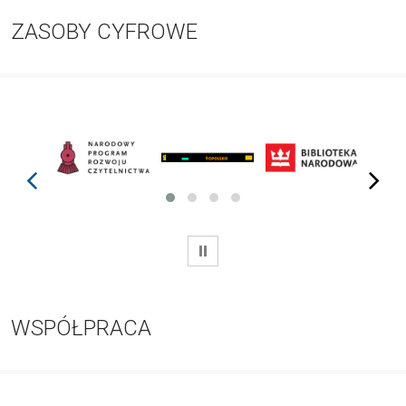
ZASOBY CYFROWE
prev
next
WSTRZYMAJ
WSPÓŁPRACA