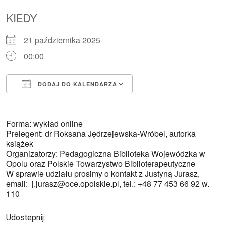
KIEDY
21 października 2025
00:00
DODAJ DO KALENDARZA
Pobierz ICS
Kalendarz Google
Forma: wykład online
Prelegent: dr Roksana Jędrzejewska-Wróbel, autorka
książek
Organizatorzy: Pedagogiczna Biblioteka Wojewódzka w
Opolu oraz Polskie Towarzystwo Biblioterapeutyczne
W sprawie udziału prosimy o kontakt z Justyną Jurasz,
email: j.jurasz@oce.opolskie.pl, tel.: +48 77 453 66 92 w.
110
Udostepnij: