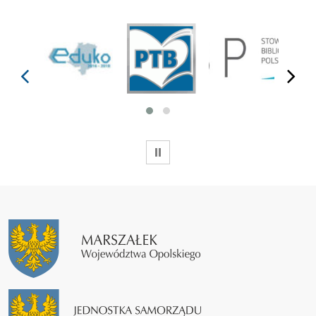
prev
next
WSTRZYMAJ