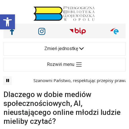
Przejdź do treści
Otwórz pasek narzędzi
Nasze media społecznościowe i inne
Facebook
Instagram
Main Navigation
Zmień jednostkę
Rozwiń menu
Szanowni Państwo, respektując przepisy prawa i 
Dlaczego w dobie mediów
społecznościowych, AI,
nieustającego online młodzi ludzie
mieliby czytać?