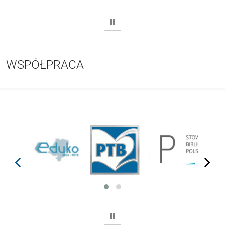
WSTRZYMAJ
WSPÓŁPRACA
prev
next
WSTRZYMAJ