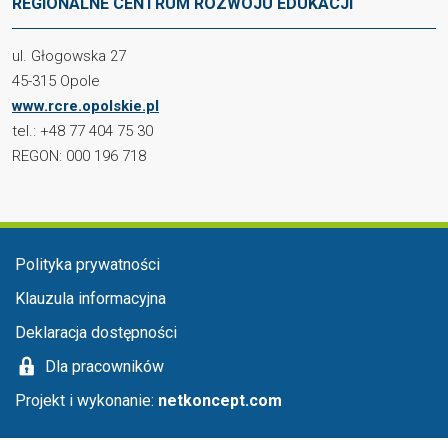
REGIONALNE CENTRUM ROZWOJU EDUKACJI
ul. Głogowska 27
45-315 Opole
www.rcre.opolskie.pl
tel.: +48 77 404 75 30
REGON: 000 196 718
Menu stopka
Polityka prywatności
Klauzula informacyjna
Deklaracja dostępności
Dla pracowników
Projekt i wykonanie:
netkoncept.com