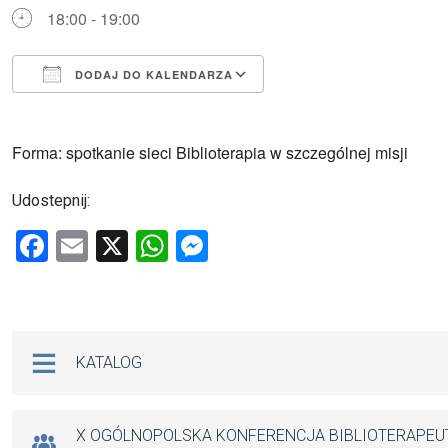
18:00 - 19:00
DODAJ DO KALENDARZA
Pobierz ICS
Kalendarz Google
Forma: spotkanie sieci Biblioterapia w szczególnej misji
Udostepnij:
F
E
X
W
M
a
m
h
es
ce
ail
at
se
b
s
n
Na skróty
KATALOG
o
A
g
o
p
er
k
p
X OGÓLNOPOLSKA KONFERENCJA BIBLIOTERAPE