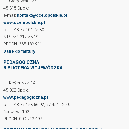
ul. Głogowska 27
45-315 Opole
e-mail:
kontakt@oce.opolskie.pl
www.oce.opolskie.pl
tel.: +48 77 404 75 30
NIP: 754 312 55 19
REGON: 365 183 911
Dane do faktury
PEDAGOGICZNA
BIBLIOTEKA WOJEWÓDZKA
ul. Kościuszki 14
45-062 Opole
www.pedagogiczna.pl
tel.: +48 77 453 66 92, 77 454 12 40
fax wew.: 102
REGON: 000 743 497