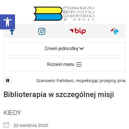
Przejdź do treści
Otwórz pasek narzędzi
Nasze media społecznościowe i inne
Facebook
Instagram
Main Navigation
Zmień jednostkę
Rozwiń menu
Szanowni Państwo, respektując przepisy prawa 
Biblioterapia w szczególnej misji
KIEDY
22 kwietnia 2025