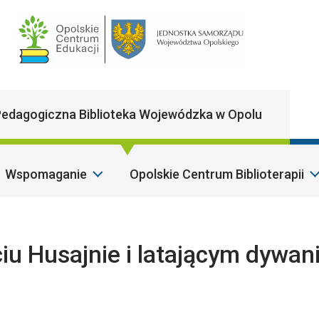
Main Navigatio
edagogiczna Biblioteka Wojewódzka w Opolu
Wspomaganie
Opolskie Centrum Biblioterapii
S
iu Husajnie i latającym dywan