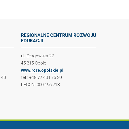
REGIONALNE CENTRUM ROZWOJU
EDUKACJI
ul. Głogowska 27
45-315 Opole
www.rcre.opolskie.pl
2 40
tel.: +48 77 404 75 30
REGON: 000 196 718