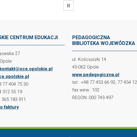
WSTRZYMAJ
KIE CENTRUM EDUKACJI
PEDAGOGICZNA
BIBLIOTEKA WOJEWÓDZKA
ogowska 27
ul. Kościuszki 14
 Opole
45-062 Opole
kontakt@oce.opolskie.pl
www.pedagogiczna.pl
e.opolskie.pl
tel.: +48 77 453 66 92, 77 454 1
48 77 404 75 30
fax wew.: 102
4 312 55 19
REGON: 000 743 497
 365 183 911
o faktury