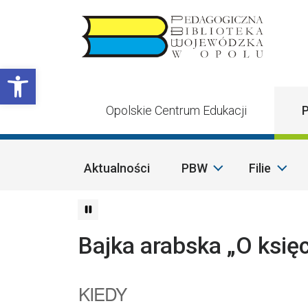
Przejdź do treści
Otwórz pasek narzędzi
Opolskie Centrum Edukacji
P
Aktualności
PBW
Filie
Bajka arabska „O księc
KIEDY