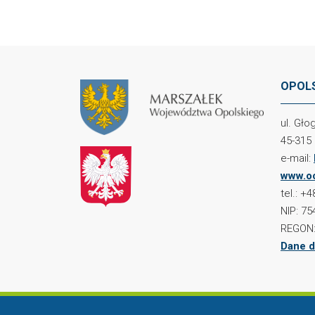
OPOLS
ul. Gł
45-315
e-mail:
www.oc
tel.: +
NIP: 75
REGON:
Dane d