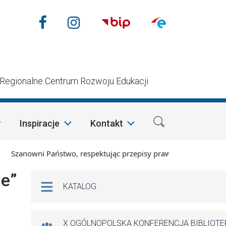
Nasze media społecznościow
Facebook
Instagram
n
Regionalne Centrum Rozwoju Edukacji
Inspiracje
Kontakt
zanowni Państwo, respektując przepisy prawa i mając na wzglę
Na skróty
ie”
KATALOG
X OGÓLNOPOLSKA KONFERENCJA BIBLIOT