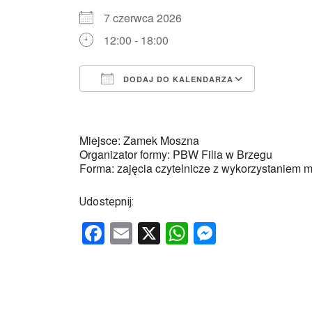
7 czerwca 2026
12:00 - 18:00
DODAJ DO KALENDARZA
Pobierz ICS
Kalenda
Miejsce: Zamek Moszna
Organizator formy: PBW Filia w Brzegu
Forma: zajęcia czytelnicze z wykorzystaniem 
Udostepnij:
F
E
X
W
M
a
m
h
es
ce
ail
at
se
b
s
n